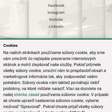
Facebook
Instagram
Youtube
Linkedin
Cookies
Sledujte nás cez náš pravidelný newsletter
Na našich stránkach používame súbory cookie, aby sme
vám umožnili čo najlepšie prezeranie internetových
stránok a mohli zlepšovať naše služby. Pokiaľ prijmete
všetky súbory cookie, umožní nám to prispôsobiť obsah a
marketingové informácie tak, aby zodpovedali vašim
Odoslať
potrebám. Súbory cookie nám taktiež pomáhajú riešiť
problémy, na ktoré môžete naraziť. Viac sa dozviete na
našej
stránke zásad
používania súborov cookie. V prípade
© 2021-2026 ku.sk. Všetky práva vyhradené.
|
Ochrana osobných údajov
|
ak chcete upraviť nastavenia súborov cookie, vyberte
Vyhlásenie o prístupnosti
|
Admin
možnosť "Spravovať". Pokiaľ chcete prijať všetky súbory
This site is protected by reCAPTCHA and the Google
Privacy Policy
and
Terms of