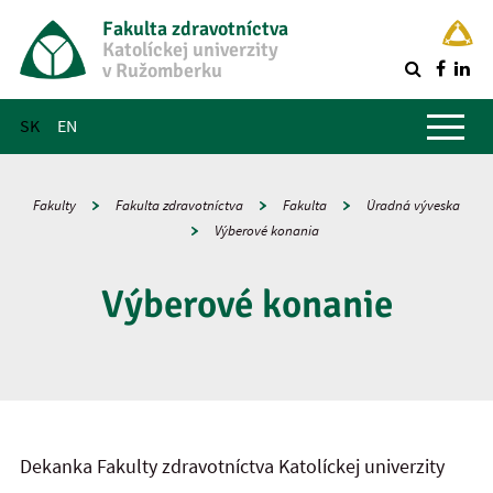
Fakulta zdravotníctva
Katolíckej univerzity
v Ružomberku
R
Hlavné menu
SK
EN
Fakulty
Fakulta zdravotníctva
Fakulta
Úradná výveska
Výberové konania
Výberové konanie
Dekanka Fakulty zdravotníctva Katolíckej univerzity