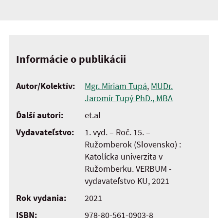
Informácie o publikácii
Autor/Kolektív:
Mgr. Miriam Tupá
,
MUDr.
Jaromír Tupý PhD., MBA
Ďalší autori:
et.al
Vydavateľstvo:
1. vyd. – Roč. 15. –
Ružomberok (Slovensko) :
Katolícka univerzita v
Ružomberku. VERBUM -
vydavateľstvo KU, 2021
Rok vydania:
2021
ISBN:
978-80-561-0903-8