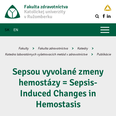
Fakulta zdravotníctva
Katolíckej univerzity
v Ružomberku
R
Hlavné menu
SK
EN
Fakulty
Fakulta zdravotníctva
Katedry
Katedra laboratórnych vyšetrovacích metód v zdravotníctve
Publikácie
Sepsou vyvolané zmeny
hemostázy = Sepsis-
Induced Changes in
Hemostasis