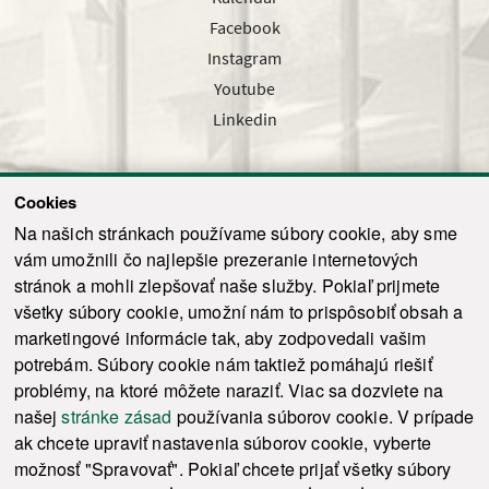
Facebook
Instagram
Youtube
Linkedin
Cookies
Sledujte nás cez náš pravidelný newsletter
Na našich stránkach používame súbory cookie, aby sme
vám umožnili čo najlepšie prezeranie internetových
stránok a mohli zlepšovať naše služby. Pokiaľ prijmete
všetky súbory cookie, umožní nám to prispôsobiť obsah a
marketingové informácie tak, aby zodpovedali vašim
Odoslať
potrebám. Súbory cookie nám taktiež pomáhajú riešiť
problémy, na ktoré môžete naraziť. Viac sa dozviete na
našej
stránke zásad
používania súborov cookie. V prípade
© 2021-2026 ku.sk. Všetky práva vyhradené.
|
Ochrana osobných údajov
|
ak chcete upraviť nastavenia súborov cookie, vyberte
Vyhlásenie o prístupnosti
|
Admin
možnosť "Spravovať". Pokiaľ chcete prijať všetky súbory
This site is protected by reCAPTCHA and the Google
Privacy Policy
and
Terms of