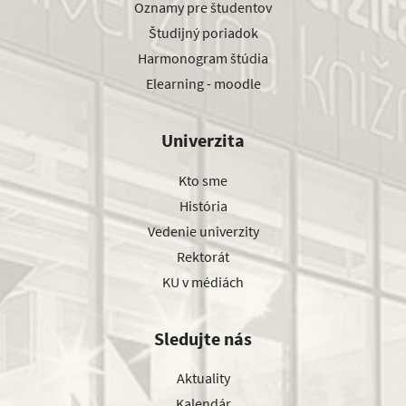
Oznamy pre študentov
Študijný poriadok
Harmonogram štúdia
Elearning - moodle
Univerzita
Kto sme
História
Vedenie univerzity
Rektorát
KU v médiách
Sledujte nás
Aktuality
Kalendár