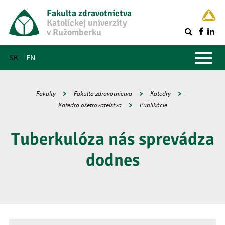
Fakulta zdravotníctva
Katolíckej univerzity
v Ružomberku
R
Hlavné menu
SK
EN
Fakulty
Fakulta zdravotníctva
Katedry
Katedra ošetrovateľstva
Publikácie
Tuberkulóza nás sprevádza
dodnes