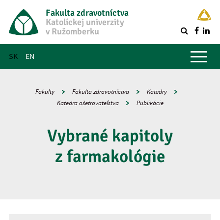
Fakulta zdravotníctva
Katolíckej univerzity
v Ružomberku
R
Hlavné menu
SK
EN
Fakulty
Fakulta zdravotníctva
Katedry
Katedra ošetrovateľstva
Publikácie
Vybrané kapitoly
z farmakológie