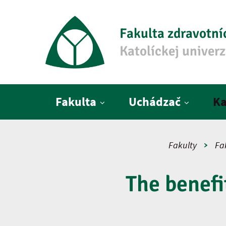
Fakulta zdravotní
Katolíckej univer
Hlavné menu
Fakulta
Uchádzač
Ka
Fakulty
Fa
The benefi