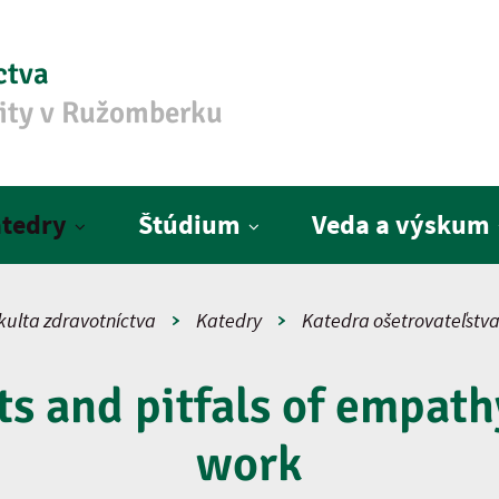
ctva
zity v Ružomberku
tedry
Štúdium
Veda a výskum
kulta zdravotníctva
Katedry
Katedra ošetrovateľstv
ts and pitfals of empath
work