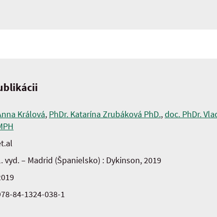
blikácii
Anna Králová
,
PhDr. Katarína Zrubáková PhD.
,
doc. PhDr. Vlad
MPH
t.al
1. vyd. – Madrid (Španielsko) : Dykinson, 2019
2019
978-84-1324-038-1