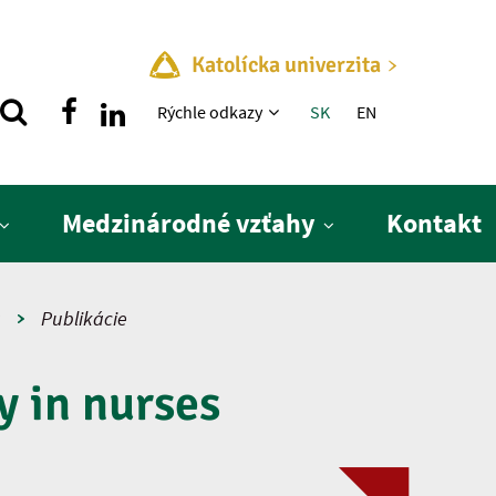
Katolícka univerzita
Rýchle menu
Rýchle odkazy
SK
EN
Medzinárodné vzťahy
Kontakt
a
Publikácie
y in nurses