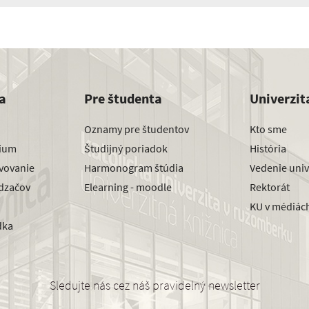
a
Pre študenta
Univerzit
Oznamy pre študentov
Kto sme
dium
Študijný poriadok
História
avovanie
Harmonogram štúdia
Vedenie univ
dzačov
Elearning - moodle
Rektorát
KU v médiác
dka
Sledujte nás cez náš pravidelný newsletter