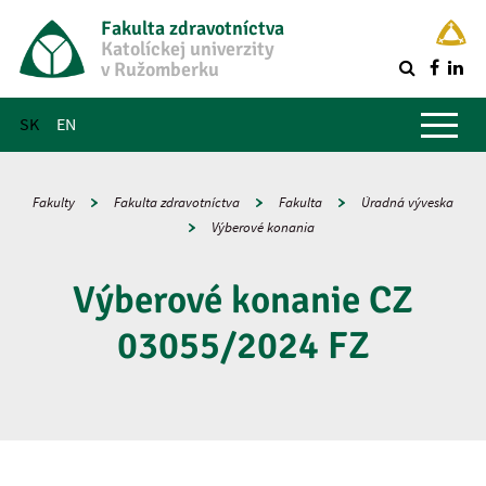
Fakulta zdravotníctva
Katolíckej univerzity
v Ružomberku
R
Hlavné menu
SK
EN
Fakulty
Fakulta zdravotníctva
Fakulta
Úradná výveska
Výberové konania
Výberové konanie CZ
03055/2024 FZ