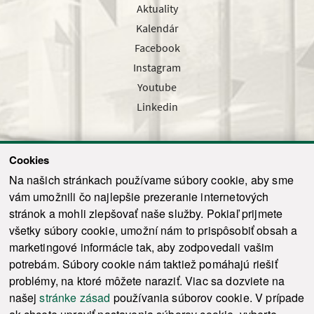
Aktuality
Kalendár
Facebook
Instagram
Youtube
Linkedin
Cookies
Sledujte nás cez náš pravidelný newsletter
Na našich stránkach používame súbory cookie, aby sme
vám umožnili čo najlepšie prezeranie internetových
stránok a mohli zlepšovať naše služby. Pokiaľ prijmete
všetky súbory cookie, umožní nám to prispôsobiť obsah a
marketingové informácie tak, aby zodpovedali vašim
Odoslať
potrebám. Súbory cookie nám taktiež pomáhajú riešiť
problémy, na ktoré môžete naraziť. Viac sa dozviete na
našej
stránke zásad
používania súborov cookie. V prípade
© 2021-2026 ku.sk. Všetky práva vyhradené.
|
Ochrana osobných údajov
|