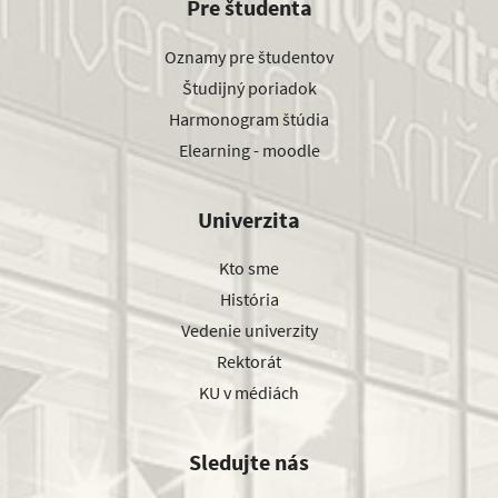
Pre študenta
Oznamy pre študentov
Študijný poriadok
Harmonogram štúdia
Elearning - moodle
Univerzita
Kto sme
História
Vedenie univerzity
Rektorát
KU v médiách
Sledujte nás