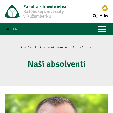
Fakulta zdravotníctva
Katolíckej univerzity
v Ružomberku
R
Hlavné menu
SK
EN
Fakulty
Fakulta zdravotníctva
Uchádzač
Naši absolventi