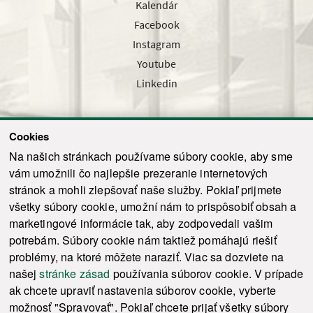
Kalendár
Facebook
Instagram
Youtube
Linkedin
Cookies
Sledujte nás cez náš pravidelný newsletter
Na našich stránkach používame súbory cookie, aby sme
vám umožnili čo najlepšie prezeranie internetových
stránok a mohli zlepšovať naše služby. Pokiaľ prijmete
všetky súbory cookie, umožní nám to prispôsobiť obsah a
marketingové informácie tak, aby zodpovedali vašim
Odoslať
potrebám. Súbory cookie nám taktiež pomáhajú riešiť
problémy, na ktoré môžete naraziť. Viac sa dozviete na
našej
stránke zásad
používania súborov cookie. V prípade
© 2021-2026 ku.sk. Všetky práva vyhradené.
|
Ochrana osobných údajov
|
ak chcete upraviť nastavenia súborov cookie, vyberte
Vyhlásenie o prístupnosti
|
Admin
možnosť "Spravovať". Pokiaľ chcete prijať všetky súbory