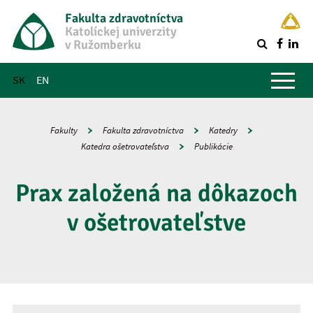
Fakulta zdravotníctva
Katolíckej univerzity
v Ružomberku
R
Hlavné menu
SK
EN
Fakulty
Fakulta zdravotníctva
Katedry
Katedra ošetrovateľstva
Publikácie
Prax založená na dôkazoch
v ošetrovateľstve