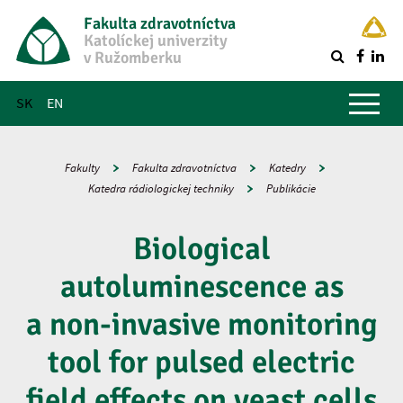
Fakulta zdravotníctva
Katolíckej univerzity
v Ružomberku
R
Hlavné menu
SK
EN
Fakulty
Fakulta zdravotníctva
Katedry
Katedra rádiologickej techniky
Publikácie
Biological
autoluminescence as
a non-invasive monitoring
tool for pulsed electric
field effects on yeast cells