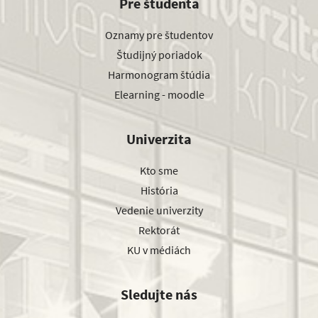
Pre študenta
Oznamy pre študentov
Študijný poriadok
Harmonogram štúdia
Elearning - moodle
Univerzita
Kto sme
História
Vedenie univerzity
Rektorát
KU v médiách
Sledujte nás