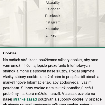
Aktuality
Kalendár
Facebook
Instagram
Youtube
Linkedin
Cookies
Sledujte nás cez náš pravidelný newsletter
Na našich stránkach používame súbory cookie, aby sme
vám umožnili čo najlepšie prezeranie internetových
stránok a mohli zlepšovať naše služby. Pokiaľ prijmete
všetky súbory cookie, umožní nám to prispôsobiť obsah a
marketingové informácie tak, aby zodpovedali vašim
Odoslať
potrebám. Súbory cookie nám taktiež pomáhajú riešiť
problémy, na ktoré môžete naraziť. Viac sa dozviete na
našej
stránke zásad
používania súborov cookie. V prípade
© 2021-2026 ku.sk. Všetky práva vyhradené.
|
Ochrana osobných údajov
|
ak chcete upraviť nastavenia súborov cookie, vyberte