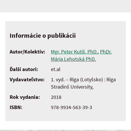
Informácie o publikácii
Autor/Kolektív:
Mgr. Peter Kutiš, PhD.
,
PhDr.
Mária Lehotská PhD.
Ďalší autori:
et.al
Vydavateľstvo:
1. vyd. – Riga (Lotyšsko) : Riga
Stradinš University,
Rok vydania:
2018
ISBN:
978-9934-563-39-3