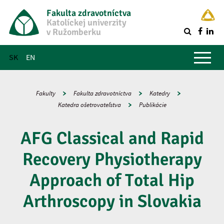
Fakulta zdravotníctva
Katolíckej univerzity
v Ružomberku
R
Hlavné menu
SK
EN
Fakulty
Fakulta zdravotníctva
Katedry
Katedra ošetrovateľstva
Publikácie
AFG Classical and Rapid
Recovery Physiotherapy
Approach of Total Hip
Arthroscopy in Slovakia