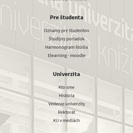
Pre študenta
Oznamy pre študentov
Študijný poriadok
Harmonogram štúdia
Elearning - moodle
Univerzita
Kto sme
História
Vedenie univerzity
Rektorát
KU v médiách