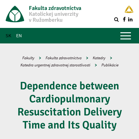
Fakulta zdravotníctva
Katolíckej univerzity
v Ružomberku
R
Hlavné menu
SK
EN
Fakulty
Fakulta zdravotníctva
Katedry
Katedra urgentnej zdravotnej starostlivosti
Publikácie
Dependence between
Cardiopulmonary
Resuscitation Delivery
Time and Its Quality