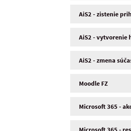
AiS2 - zistenie p
AiS2 - vytvorenie 
AiS2 - zmena súča
Moodle FZ
Microsoft 365 - ak
Microsoft 365 - re