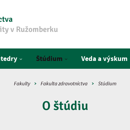
ctva
zity v Ružomberku
tedry
Štúdium
Veda a výskum
Fakulty
Fakulta zdravotníctva
Štúdium
O štúdiu