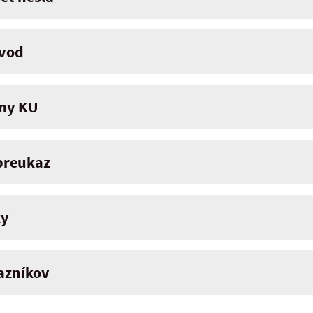
ávod
my KU
 preukaz
ky
azníkov