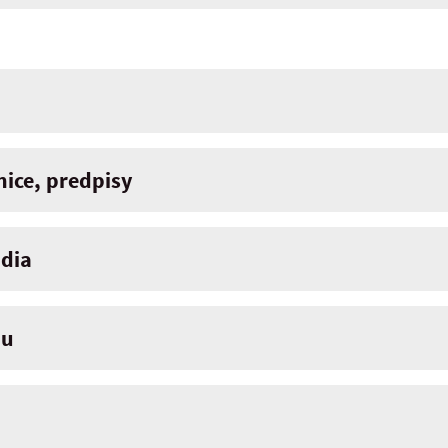
ice, predpisy
dia
iu