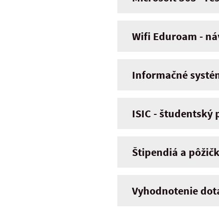
Wifi Eduroam - n
Informačné systé
ISIC - študentský
Štipendiá a pôžič
Vyhodnotenie dot