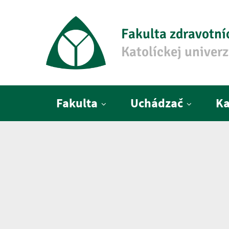
Fakulta zdravotní
Katolíckej univer
Hlavné menu
Fakulta
Uchádzač
Ka