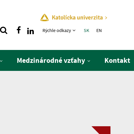
Katolícka univerzita
Rýchle menu
Rýchle odkazy
SK
EN
Medzinárodné vzťahy
Kontakt