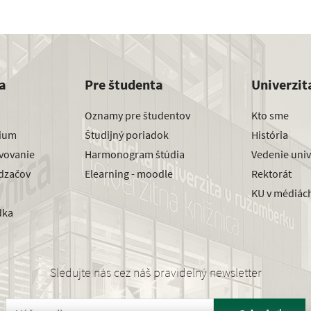
a
Pre študenta
Univerzit
Oznamy pre študentov
Kto sme
dium
Študijný poriadok
História
avovanie
Harmonogram štúdia
Vedenie univ
dzačov
Elearning - moodle
Rektorát
KU v médiác
dka
Sledujte nás cez náš pravidelný newsletter