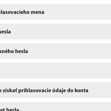
rihlasovacieho mena
hesla
sného hesla
o získať prihlasovacie údaje do konta
set hesla