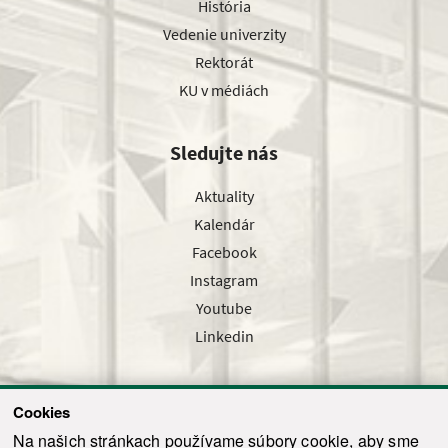
História
Vedenie univerzity
Rektorát
KU v médiách
Sledujte nás
Aktuality
Kalendár
Facebook
Instagram
Youtube
Linkedin
Cookies
Sledujte nás cez náš pravidelný newsletter
Na našich stránkach používame súbory cookie, aby sme