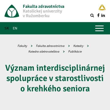
Fakulta zdravotníctva
Katolíckej univerzity
v Ružomberku
R
Hlavné menu
SK
EN
Fakulty
Fakulta zdravotníctva
Katedry
Katedra ošetrovateľstva
Publikácie
Význam interdisciplinárnej
spolupráce v starostlivosti
o krehkého seniora