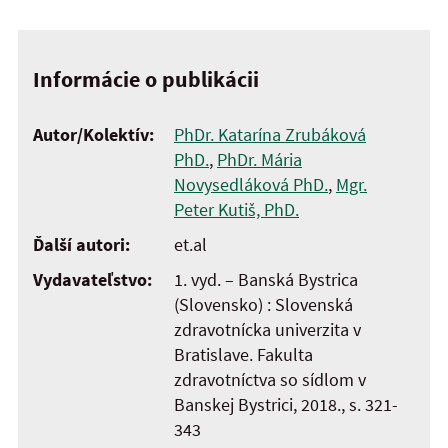
Informácie o publikácii
Autor/Kolektív:
PhDr. Katarína Zrubáková
PhD.
,
PhDr. Mária
Novysedláková PhD.
,
Mgr.
Peter Kutiš, PhD.
Ďalší autori:
et.al
Vydavateľstvo:
1. vyd. – Banská Bystrica
(Slovensko) : Slovenská
zdravotnícka univerzita v
Bratislave. Fakulta
zdravotníctva so sídlom v
Banskej Bystrici, 2018., s. 321-
343