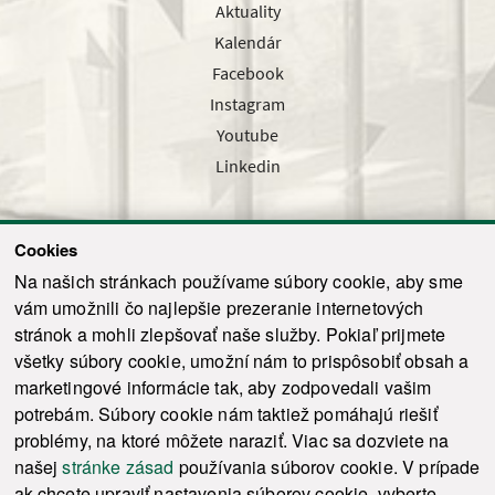
Aktuality
Kalendár
Facebook
Instagram
Youtube
Linkedin
Cookies
Sledujte nás cez náš pravidelný newsletter
Na našich stránkach používame súbory cookie, aby sme
vám umožnili čo najlepšie prezeranie internetových
stránok a mohli zlepšovať naše služby. Pokiaľ prijmete
všetky súbory cookie, umožní nám to prispôsobiť obsah a
marketingové informácie tak, aby zodpovedali vašim
Odoslať
potrebám. Súbory cookie nám taktiež pomáhajú riešiť
problémy, na ktoré môžete naraziť. Viac sa dozviete na
našej
stránke zásad
používania súborov cookie. V prípade
© 2021-2026 ku.sk. Všetky práva vyhradené.
|
Ochrana osobných údajov
|
ak chcete upraviť nastavenia súborov cookie, vyberte