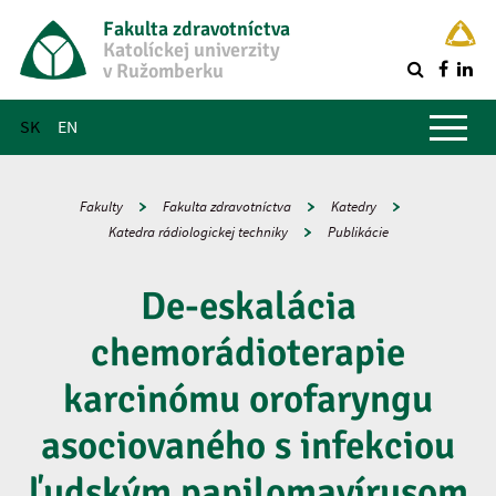
Fakulta zdravotníctva
Katolíckej univerzity
v Ružomberku
R
Hlavné menu
SK
EN
Fakulty
Fakulta zdravotníctva
Katedry
Katedra rádiologickej techniky
Publikácie
De-eskalácia
chemorádioterapie
karcinómu orofaryngu
asociovaného s infekciou
ľudským papilomavírusom