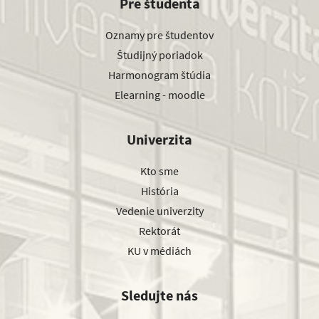
Pre študenta
Oznamy pre študentov
Študijný poriadok
Harmonogram štúdia
Elearning - moodle
Univerzita
Kto sme
História
Vedenie univerzity
Rektorát
KU v médiách
Sledujte nás