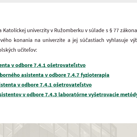
 Katolíckej univerzity v Ružomberku v súlade s § 77 zákona
ého konania na univerzite a jej súčastiach vyhlasuje v
lských učiteľov:
enta v odbore 7.4.1 ošetrovateľstvo
borného asistenta v odbore 7.4.7 fyzioterapia
istenta v odbore 7.4.1 ošetrovateľstvo
sistentov v odbore 7.4.3 laboratórne vyšetrovacie metód