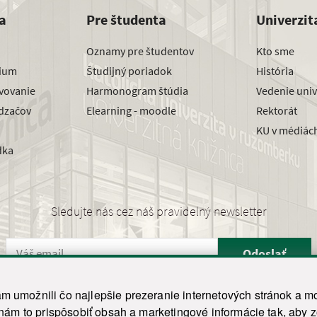
a
Pre študenta
Univerzit
Oznamy pre študentov
Kto sme
dium
Študijný poriadok
História
avovanie
Harmonogram štúdia
Vedenie univ
dzačov
Elearning - moodle
Rektorát
KU v médiác
dka
Sledujte nás cez náš pravidelný newsletter
Odoslať
 umožnili čo najlepšie prezeranie internetových stránok a mo
 nám to prispôsobiť obsah a marketingové informácie tak, aby 
26 ku.sk. Všetky práva vyhradené.
|
Ochrana osobných údajov
|
Vyhlásenie o prístupnosti