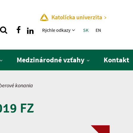
Katolícka univerzita
Rýchle menu
Rýchle odkazy
SK
EN
Medzinárodné vzťahy
Kontakt
berové konania
019 FZ