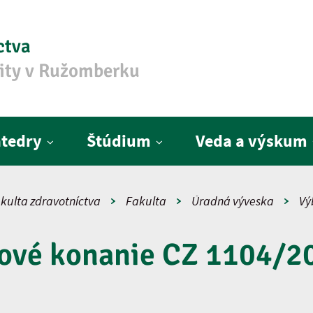
ctva
zity v Ružomberku
tedry
Štúdium
Veda a výskum
kulta zdravotníctva
Fakulta
Úradná výveska
Vý
ové konanie CZ 1104/2