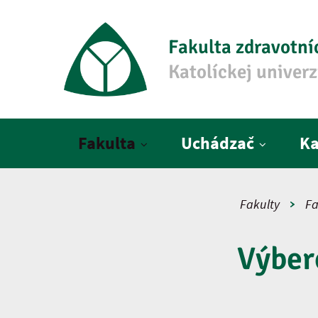
Fakulta zdravotní
Katolíckej univer
Hlavné menu
Fakulta
Uchádzač
Ka
Fakulty
Fa
Výber