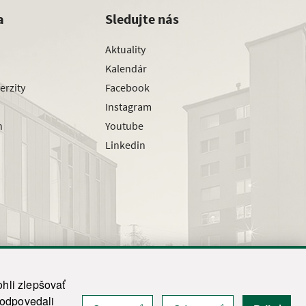
a
Sledujte nás
Aktuality
Kalendár
erzity
Facebook
Instagram
h
Youtube
Linkedin
hli zlepšovať
zodpovedali
|
Admin