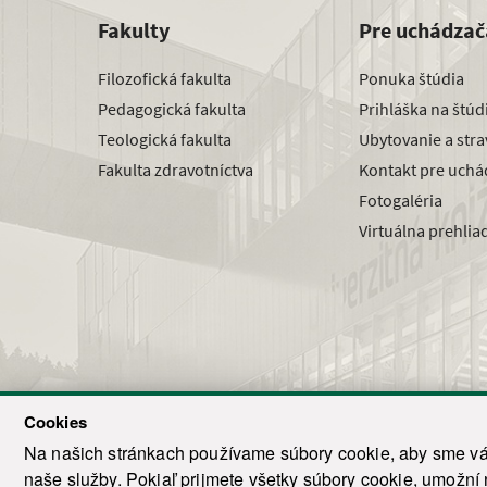
Fakulty
Pre uchádzač
Filozofická fakulta
Ponuka štúdia
Pedagogická fakulta
Prihláška na štú
Teologická fakulta
Ubytovanie a str
Fakulta zdravotníctva
Kontakt pre uchá
Fotogaléria
Virtuálna prehlia
Cookies
Na našich stránkach používame súbory cookie, aby sme vám
naše služby. Pokiaľ prijmete všetky súbory cookie, umožní
© 2021-20