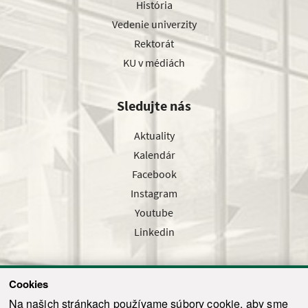
História
Vedenie univerzity
Rektorát
KU v médiách
Sledujte nás
Aktuality
Kalendár
Facebook
Instagram
Youtube
Linkedin
Cookies
Sledujte nás cez náš pravidelný newsletter
Na našich stránkach používame súbory cookie, aby sme