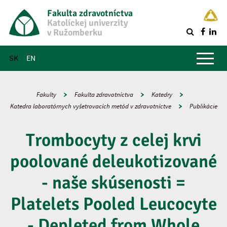
Fakulta zdravotníctva
Katolíckej univerzity
v Ružomberku
R
Hlavné menu
SK
EN
Fakulty
Fakulta zdravotníctva
Katedry
Katedra laboratórnych vyšetrovacích metód v zdravotníctve
Publikácie
Trombocyty z celej krvi
poolované deleukotizované
- naše skúsenosti =
Platelets Pooled Leucocyte
- Depleted from Whole