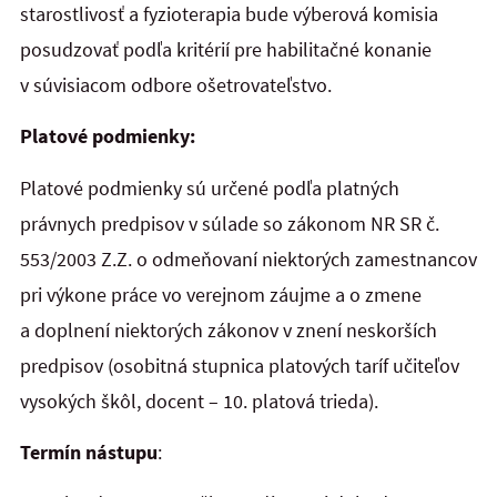
starostlivosť a fyzioterapia bude výberová komisia
posudzovať podľa kritérií pre habilitačné konanie
v súvisiacom odbore ošetrovateľstvo.
Platové podmienky:
Platové podmienky sú určené podľa platných
právnych predpisov v súlade so zákonom NR SR č.
553/2003 Z.Z. o odmeňovaní niektorých zamestnancov
pri výkone práce vo verejnom záujme a o zmene
a doplnení niektorých zákonov v znení neskorších
predpisov (osobitná stupnica platových taríf učiteľov
vysokých škôl, docent – 10. platová trieda).
Termín nástupu
: