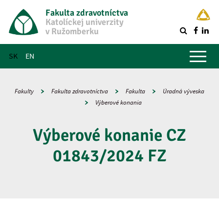
Fakulta zdravotníctva
Katolíckej univerzity
v Ružomberku
R
Hlavné menu
SK
EN
Fakulty
Fakulta zdravotníctva
Fakulta
Úradná výveska
Výberové konania
Výberové konanie CZ
01843/2024 FZ