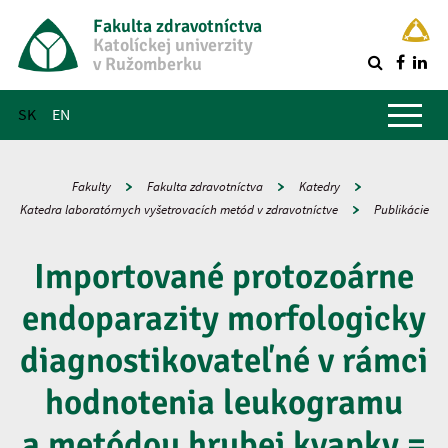
Fakulta zdravotníctva
Katolíckej univerzity
v Ružomberku
R
Hlavné menu
SK
EN
Fakulty
Fakulta zdravotníctva
Katedry
Katedra laboratórnych vyšetrovacích metód v zdravotníctve
Publikácie
Importované protozoárne
endoparazity morfologicky
diagnostikovateľné v rámci
hodnotenia leukogramu
a metódou hrubej kvapky =