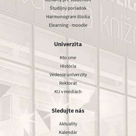
Študijný poriadok
Harmonogram štúdia
Elearning - moodle
Univerzita
Kto sme
História
Vedenie univerzity
Rektorát
KU v médiách
Sledujte nás
Aktuality
Kalendár