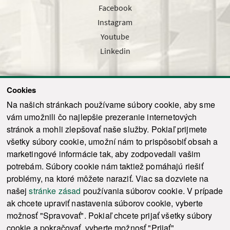
Facebook
Instagram
Youtube
Linkedin
Cookies
Sledujte nás cez náš pravidelný newsletter
Na našich stránkach používame súbory cookie, aby sme
vám umožnili čo najlepšie prezeranie internetových
stránok a mohli zlepšovať naše služby. Pokiaľ prijmete
všetky súbory cookie, umožní nám to prispôsobiť obsah a
marketingové informácie tak, aby zodpovedali vašim
Odoslať
potrebám. Súbory cookie nám taktiež pomáhajú riešiť
problémy, na ktoré môžete naraziť. Viac sa dozviete na
našej
stránke zásad
používania súborov cookie. V prípade
© 2021-2026 ku.sk. Všetky práva vyhradené.
|
Ochrana osobných údajov
|
ak chcete upraviť nastavenia súborov cookie, vyberte
Vyhlásenie o prístupnosti
|
Admin
možnosť "Spravovať". Pokiaľ chcete prijať všetky súbory
This site is protected by reCAPTCHA and the Google
Privacy Policy
and
Terms of
cookie a pokračovať, vyberte možnosť "Prijať".
Service
apply.