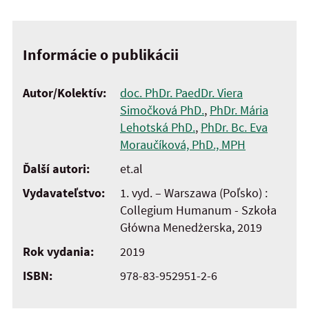
Informácie o publikácii
Autor/Kolektív:
doc. PhDr. PaedDr. Viera
Simočková PhD.
,
PhDr. Mária
Lehotská PhD.
,
PhDr. Bc. Eva
Moraučíková, PhD., MPH
Ďalší autori:
et.al
Vydavateľstvo:
1. vyd. – Warszawa (Poľsko) :
Collegium Humanum - Szkoła
Główna Menedżerska, 2019
Rok vydania:
2019
ISBN:
978-83-952951-2-6