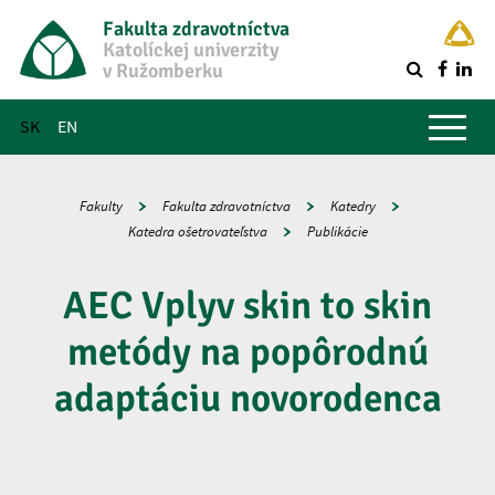
Fakulta zdravotníctva
Katolíckej univerzity
v Ružomberku
R
Hlavné menu
SK
EN
Fakulty
Fakulta zdravotníctva
Katedry
Katedra ošetrovateľstva
Publikácie
AEC Vplyv skin to skin
metódy na popôrodnú
adaptáciu novorodenca