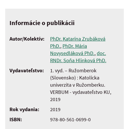
Informácie o publikácii
Autor/Kolektív:
PhDr. Katarína Zrubáková
PhD.
,
PhDr. Mária
Novysedláková PhD.
,
doc.
RNDr. Soňa Hlinková PhD.
Vydavateľstvo:
1. vyd. – Ružomberok
(Slovensko) : Katolícka
univerzita v Ružomberku.
VERBUM - vydavateľstvo KU,
2019
Rok vydania:
2019
ISBN:
978-80-561-0699-0