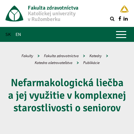
Fakulta zdravotníctva
Katolíckej univerzity
v Ružomberku
R
Hlavné menu
SK
EN
Fakulty
Fakulta zdravotníctva
Katedry
Katedra ošetrovateľstva
Publikácie
Nefarmakologická liečba
a jej využitie v komplexnej
starostlivosti o seniorov