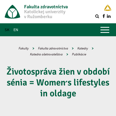
Fakulta zdravotníctva
Katolíckej univerzity
v Ružomberku
R
Hlavné menu
SK
EN
Fakulty
Fakulta zdravotníctva
Katedry
Katedra ošetrovateľstva
Publikácie
Životospráva žien v období
sénia = Women ́s lifestyles
in oldage