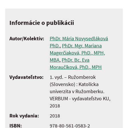
Informácie o publikácii
Autor/Kolektív:
PhDr. Mária Novysedláková
PhD.
,
PhDr. Mgr. Mariana
Magerčiaková, PhD., MPH,
MBA
,
PhDr. Bc. Eva
Moraučíková, PhD., MPH
Vydavateľstvo:
1. vyd. – Ružomberok
(Slovensko) : Katolícka
univerzita v Ružomberku.
VERBUM - vydavateľstvo KU,
2018
Rok vydania:
2018
ISBN:
978-80-561-0583-2