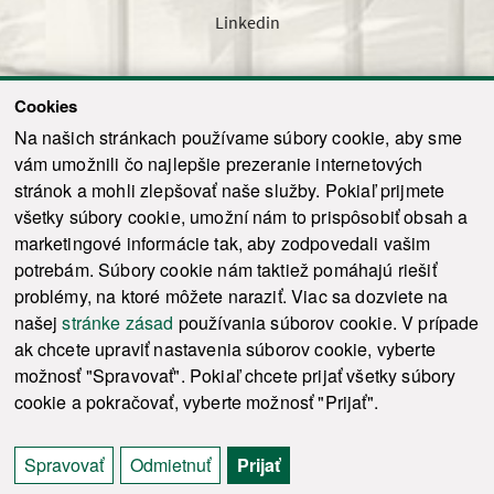
Linkedin
Cookies
Sledujte nás cez náš pravidelný newsletter
Na našich stránkach používame súbory cookie, aby sme
vám umožnili čo najlepšie prezeranie internetových
stránok a mohli zlepšovať naše služby. Pokiaľ prijmete
všetky súbory cookie, umožní nám to prispôsobiť obsah a
marketingové informácie tak, aby zodpovedali vašim
Odoslať
potrebám. Súbory cookie nám taktiež pomáhajú riešiť
problémy, na ktoré môžete naraziť. Viac sa dozviete na
našej
stránke zásad
používania súborov cookie. V prípade
© 2021-2026 ku.sk. Všetky práva vyhradené.
|
Ochrana osobných údajov
|
ak chcete upraviť nastavenia súborov cookie, vyberte
Vyhlásenie o prístupnosti
|
Admin
možnosť "Spravovať". Pokiaľ chcete prijať všetky súbory
This site is protected by reCAPTCHA and the Google
Privacy Policy
and
Terms of
cookie a pokračovať, vyberte možnosť "Prijať".
Service
apply.
Tvorba stránky WebCreators.sk
|
Webhosting
-
HostCreators
Spravovať
Odmietnuť
Prijať