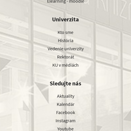
Elearning - moodle
Univerzita
Kto sme
História
Vedenie univerzity
Rektorát
KU v médiách
Sledujte nás
Aktuality
Kalendár
Facebook
Instagram
Youtube