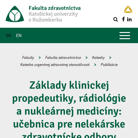
Fakulta zdravotníctva
Katolíckej univerzity
v Ružomberku
R
Hlavné menu
SK
EN
Fakulty
Fakulta zdravotníctva
Katedry
Katedra urgentnej zdravotnej starostlivosti
Publikácie
Základy klinickej
propedeutiky, rádiológie
a nukleárnej medicíny:
učebnica pre nelekárske
zdravotnícke odbory