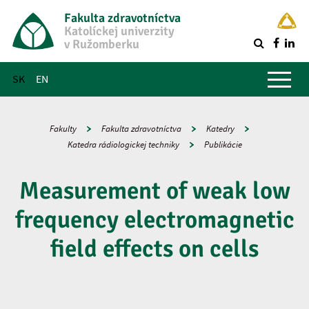
Fakulta zdravotníctva
Katolíckej univerzity
v Ružomberku
R
Hlavné menu
SK
EN
Fakulty
Fakulta zdravotníctva
Katedry
Katedra rádiologickej techniky
Publikácie
Measurement of weak low
frequency electromagnetic
field effects on cells