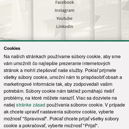
Facebook
Instagram
Youtube
Linkedin
Cookies
Sledujte nás cez náš pravidelný newsletter
Na našich stránkach používame súbory cookie, aby sme
vám umožnili čo najlepšie prezeranie internetových
stránok a mohli zlepšovať naše služby. Pokiaľ prijmete
všetky súbory cookie, umožní nám to prispôsobiť obsah a
marketingové informácie tak, aby zodpovedali vašim
Odoslať
potrebám. Súbory cookie nám taktiež pomáhajú riešiť
problémy, na ktoré môžete naraziť. Viac sa dozviete na
našej
stránke zásad
používania súborov cookie. V prípade
© 2021-2026 ku.sk. Všetky práva vyhradené.
|
Ochrana osobných údajov
|
ak chcete upraviť nastavenia súborov cookie, vyberte
Vyhlásenie o prístupnosti
|
Admin
možnosť "Spravovať". Pokiaľ chcete prijať všetky súbory
This site is protected by reCAPTCHA and the Google
Privacy Policy
and
Terms of
cookie a pokračovať, vyberte možnosť "Prijať".
Service
apply.