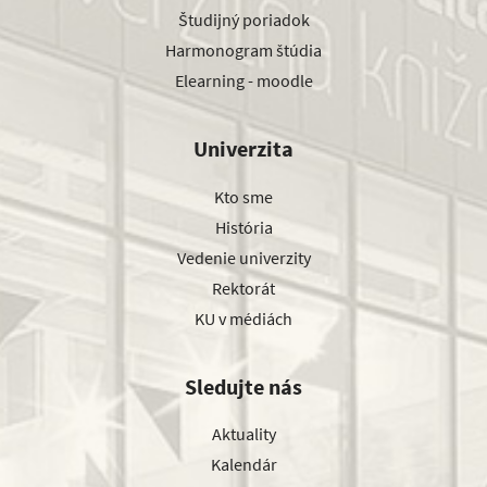
Študijný poriadok
Harmonogram štúdia
Elearning - moodle
Univerzita
Kto sme
História
Vedenie univerzity
Rektorát
KU v médiách
Sledujte nás
Aktuality
Kalendár