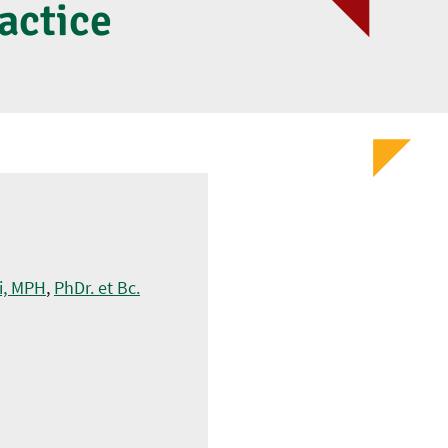
actice
si, MPH
,
PhDr. et Bc.