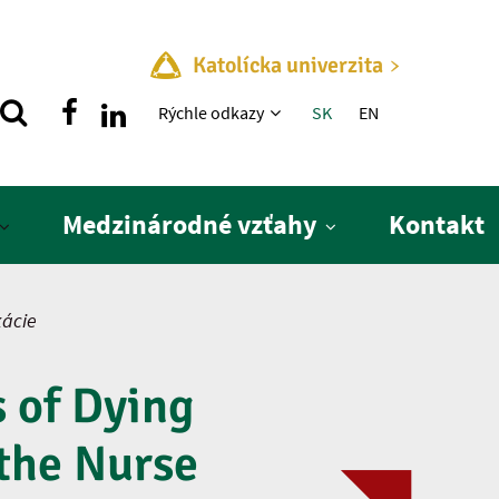
Katolícka univerzita
Rýchle menu
Rýchle odkazy
SK
EN
Medzinárodné vzťahy
Kontakt
kácie
 of Dying
 the Nurse