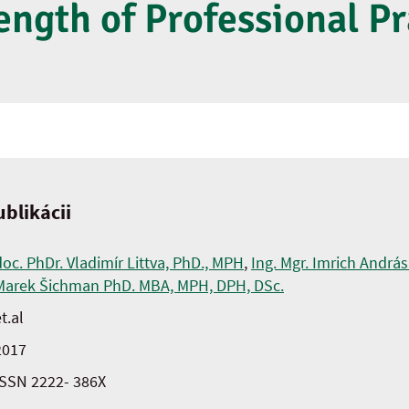
ength of Professional Pr
blikácii
doc. PhDr. Vladimír Littva, PhD., MPH
,
Ing. Mgr. Imrich Andrá
Marek Šichman PhD. MBA, MPH, DPH, DSc.
t.al
2017
ISSN 2222- 386X