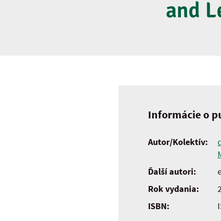
and L
Informácie o pu
Autor/Kolektív:
Ďalší autori:
e
Rok vydania:
ISBN: