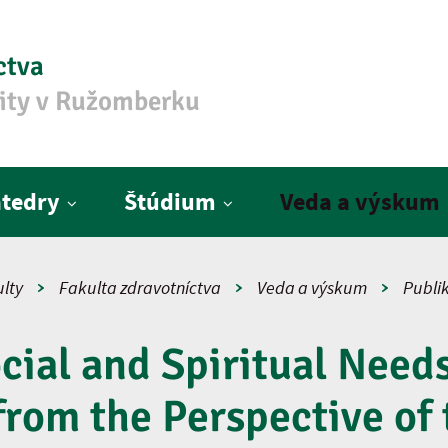
ctva
zity v Ružomberku
tedry
Štúdium
Veda a výskum
lty
Fakulta zdravotníctva
Veda a výskum
Publi
cial and Spiritual Needs
from the Perspective of