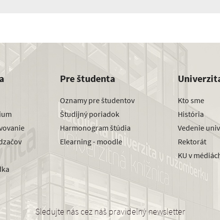
a
Pre študenta
Univerzit
Oznamy pre študentov
Kto sme
dium
Študijný poriadok
História
avovanie
Harmonogram štúdia
Vedenie univ
dzačov
Elearning - moodle
Rektorát
KU v médiác
dka
Sledujte nás cez náš pravidelný newsletter