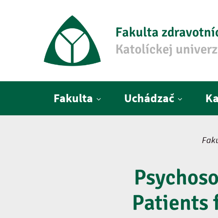
Fakulta zdravotní
Katolíckej univer
Hlavné menu
Fakulta
Uchádzač
Ka
Faku
Psychoso
Patients 