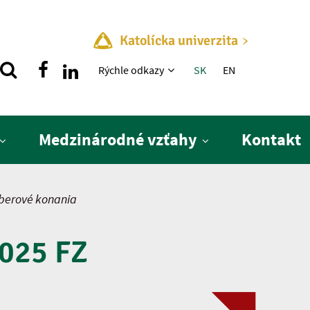
Katolícka univerzita
Rýchle menu
Rýchle odkazy
SK
EN
Medzinárodné vzťahy
Kontakt
berové konania
025 FZ