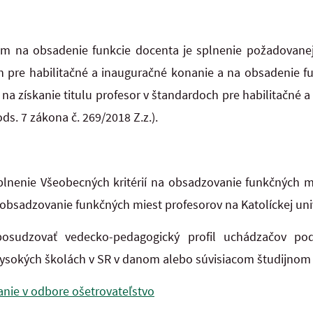
m na obsadenie funkcie docenta je splnenie požadovanej ú
h pre habilitačné a inauguračné konanie a na obsadenie fu
 na získanie titulu profesor v štandardoch pre habilitačné
ds. 7 zákona č. 269/2018 Z.z.).
lnenie Všeobecných kritérií na obsadzovanie funkčných m
bsadzovanie funkčných miest profesorov na Katolíckej uni
sudzovať vedecko-pedagogický profil uchádzačov podľa
vysokých školách v SR v danom alebo súvisiacom študijnom
nanie v odbore ošetrovateľstvo