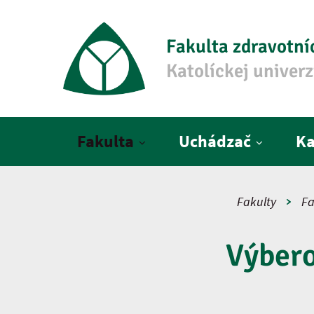
Fakulta zdravotní
Katolíckej univer
Hlavné menu
Fakulta
Uchádzač
Ka
Fakulty
Fa
Výber