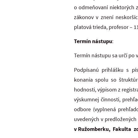
o odmeňovaní niektorých z
zákonov v znení neskorších
platová trieda, profesor – 11
Termín nástupu
:
Termín nástupu sa určí po
Podpísanú prihlášku s p
konania spolu so štruktú
hodnosti, výpisom z registr
výskumnej činnosti, prehľ
odbore (vyplnená prehľa
uvedených v predložených
v Ružomberku, Fakulta zd