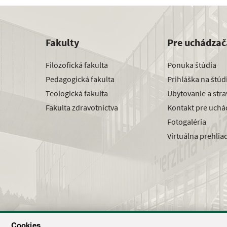
Fakulty
Pre uchádzač
Filozofická fakulta
Ponuka štúdia
Pedagogická fakulta
Prihláška na štú
Teologická fakulta
Ubytovanie a str
Fakulta zdravotníctva
Kontakt pre uchá
Fotogaléria
Virtuálna prehlia
Cookies