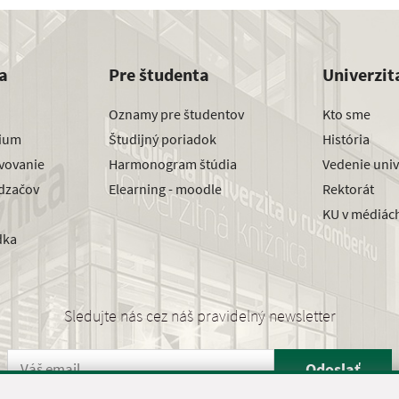
a
Pre študenta
Univerzit
Oznamy pre študentov
Kto sme
dium
Študijný poriadok
História
avovanie
Harmonogram štúdia
Vedenie univ
dzačov
Elearning - moodle
Rektorát
KU v médiác
dka
Sledujte nás cez náš pravidelný newsletter
Odoslať