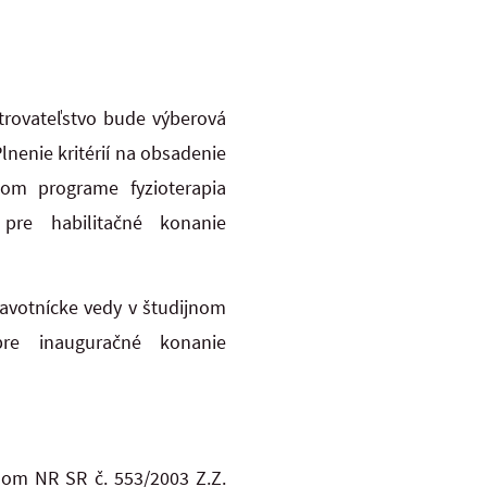
trovateľstvo bude výberová
lnenie kritérií na obsadenie
om programe fyzioterapia
pre habilitačné konanie
ravotnícke vedy v študijnom
pre inauguračné konanie
nom NR SR č. 553/2003 Z.Z.