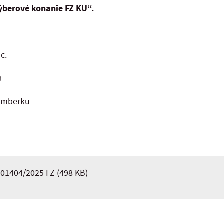
ýberové konanie FZ KU“.
r. Anton Lacko, CSc.
a
žomberku
 01404/2025 FZ
(498 KB)