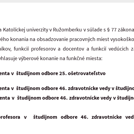
 Katolíckej univerzity v Ružomberku v súlade s § 77 zákona
ého konania na obsadzovanie pracovných miest vysokoškol
kov, funkcií profesorov a docentov a funkcií vedúcich 
yhlasuje výberové konanie na funkčné miesta:
enta v študijnom odbore 25. ošetrovateľstvo
enta v študijnom odbore 46. zdravotnícke vedy v študijn
enta v študijnom odbore 46. zdravotnícke vedy v študij
profesora v študijnom odbore 46. zdravotnícke ve