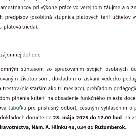
amestnancov pri výkone práce vo verejnom záujme a o z
 predpisov (osobitná stupnica platových taríf učiteľov v
. platová trieda).
 vzájomnej dohode.
ísomným súhlasom so spracovaním svojich osobných úd
rovaným životopisom, dokladom o získaní vedecko-pedago
a trestov (nie starším ako tri mesiace), prehľadom pedagogi
adom plnenia kritérií na obsadenie funkčného miesta doce
dová
tabuľka
pre príslušný odbor), čestným vyhlásením o p
 dokladoch doručte do
28. mája 2025 do 12.00 hod
. na a
ravotníctva, Nám. A. Hlinku 48, 034 01 Ružomberok.