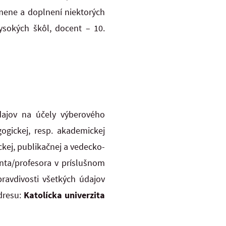
mene a doplnení niektorých
ysokých škôl, docent – 10.
ajov na účely výberového
gickej, resp. akademickej
ckej, publikačnej a vedecko-
nta/profesora v príslušnom
ravdivosti všetkých údajov
dresu:
Katolícka univerzita