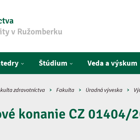
ctva
zity v Ružomberku
tedry
Štúdium
Veda a výskum
kulta zdravotníctva
Fakulta
Úradná výveska
Vý
ové konanie CZ 01404/2