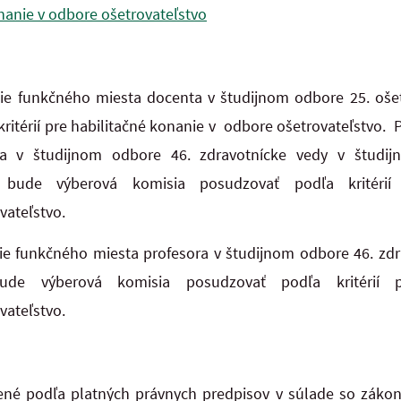
nanie v odbore ošetrovateľstvo
enie funkčného miesta docenta v študijnom odbore 25. oše
itérií pre habilitačné konanie v odbore ošetrovateľstvo. P
a v študijnom odbore 46. zdravotnícke vedy v študijn
a bude výberová komisia posudzovať podľa kritérií 
vateľstvo.
nie funkčného miesta profesora v študijnom odbore 46. zd
bude výberová komisia posudzovať podľa kritérií 
vateľstvo.
né podľa platných právnych predpisov v súlade so záko