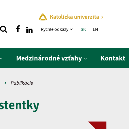
Katolícka univerzita
Rýchle menu
Rýchle odkazy
SK
EN
Medzinárodné vzťahy
Kontakt
a
Publikácie
stentky