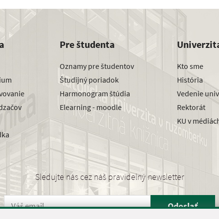
a
Pre študenta
Univerzit
Oznamy pre študentov
Kto sme
dium
Študijný poriadok
História
avovanie
Harmonogram štúdia
Vedenie univ
dzačov
Elearning - moodle
Rektorát
KU v médiác
dka
Sledujte nás cez náš pravidelný newsletter
Odoslať