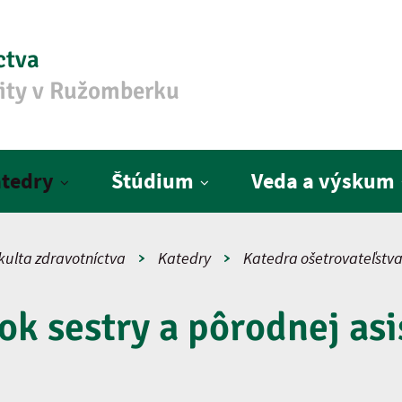
ctva
zity v Ružomberku
tedry
Štúdium
Veda a výskum
kulta zdravotníctva
Katedry
Katedra ošetrovateľstv
ok sestry a pôrodnej asi