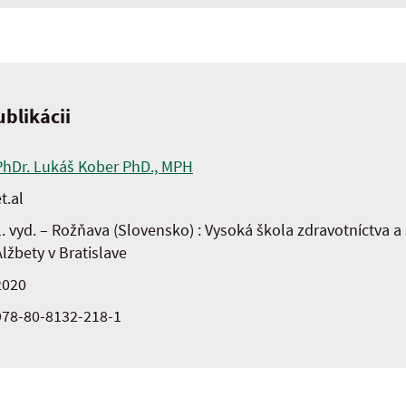
blikácii
PhDr. Lukáš Kober PhD., MPH
t.al
1. vyd. – Rožňava (Slovensko) : Vysoká škola zdravotníctva a 
Alžbety v Bratislave
2020
978-80-8132-218-1