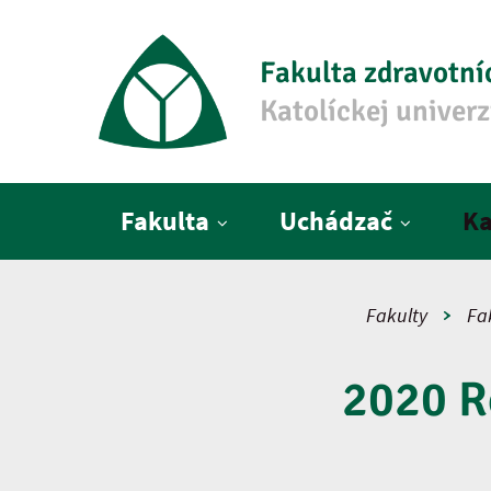
Fakulta zdravotní
Katolíckej univer
Hlavné menu
Fakulta
Uchádzač
Ka
Fakulty
Fa
2020 R