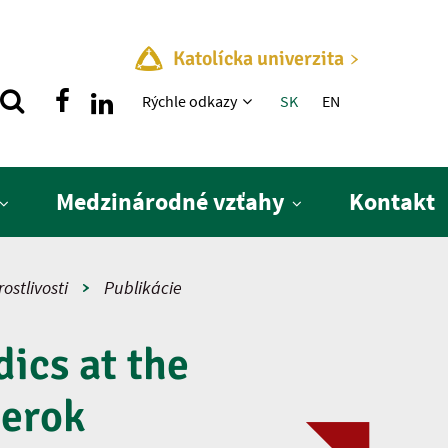
Katolícka univerzita
Rýchle menu
Rýchle odkazy
SK
EN
Medzinárodné vzťahy
Kontakt
ostlivosti
Publikácie
ics at the
berok