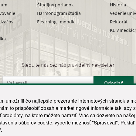
dium
Študijný poriadok
História
avovanie
Harmonogram štúdia
Vedenie univ
dzačov
Elearning - moodle
Rektorát
KU v médiác
dka
Sledujte nás cez náš pravidelný newsletter
Odoslať
 umožnili čo najlepšie prezeranie internetových stránok a mo
 nám to prispôsobiť obsah a marketingové informácie tak, aby 
26 ku.sk. Všetky práva vyhradené.
|
Ochrana osobných údajov
|
Vyhlásenie o prístupnosti
 problémy, na ktoré môžete naraziť. Viac sa dozviete na naše
his site is protected by reCAPTCHA and the Google
Privacy Policy
and
Terms of Service
appl
tavenia súborov cookie, vyberte možnosť "Spravovať". Pokiaľ c
Tvorba stránky WebCreators.sk
|
Webhosting
-
HostCreators
".