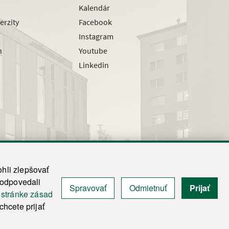
Kalendár
erzity
Facebook
Instagram
h
Youtube
Linkedin
hli zlepšovať
zodpovedali
Spravovať
Odmietnuť
Prijať
|
Admin
j
stránke zásad
y.
hcete prijať