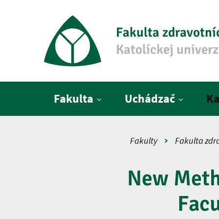
Fakulta zdravotní
Katolíckej univer
Hlavné menu
Fakulta
Uchádzač
Ka
Fakulty
Fakulta zdr
New Metho
Facu