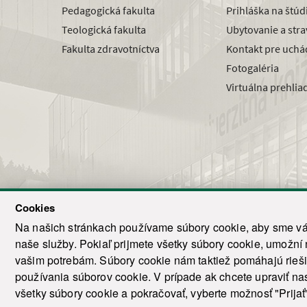
Pedagogická fakulta
Prihláška na štú
Teologická fakulta
Ubytovanie a str
Fakulta zdravotníctva
Kontakt pre uchá
Fotogaléria
Virtuálna prehlia
Cookies
Na našich stránkach používame súbory cookie, aby sme vám
naše služby. Pokiaľ prijmete všetky súbory cookie, umožní
© 2021-20
vašim potrebám. Súbory cookie nám taktiež pomáhajú riešiť
T
používania súborov cookie. V prípade ak chcete upraviť nas
všetky súbory cookie a pokračovať, vyberte možnosť "Prijať