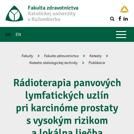
Fakulta zdravotníctva
Katolíckej univerzity
v Ružomberku
R
Hlavné menu
SK
EN
Fakulty
Fakulta zdravotníctva
Katedry
Katedra rádiologickej techniky
Publikácie
Rádioterapia panvových
lymfatických uzlín
pri karcinóme prostaty
s vysokým rizikom
a lokálna liečba