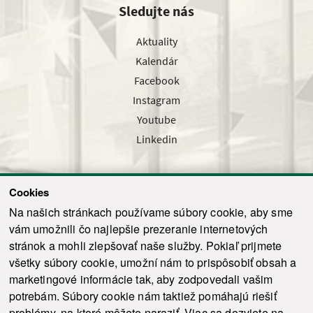
Sledujte nás
Aktuality
Kalendár
Facebook
Instagram
Youtube
Linkedin
Cookies
Sledujte nás cez náš pravidelný newsletter
Na našich stránkach používame súbory cookie, aby sme
vám umožnili čo najlepšie prezeranie internetových
stránok a mohli zlepšovať naše služby. Pokiaľ prijmete
všetky súbory cookie, umožní nám to prispôsobiť obsah a
marketingové informácie tak, aby zodpovedali vašim
Odoslať
potrebám. Súbory cookie nám taktiež pomáhajú riešiť
problémy, na ktoré môžete naraziť. Viac sa dozviete na