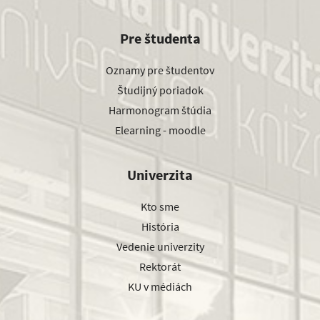
Pre študenta
Oznamy pre študentov
Študijný poriadok
Harmonogram štúdia
Elearning - moodle
Univerzita
Kto sme
História
Vedenie univerzity
Rektorát
KU v médiách