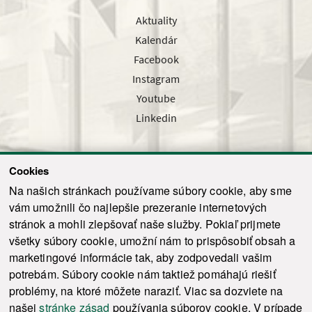
Aktuality
Kalendár
Facebook
Instagram
Youtube
Linkedin
Cookies
Sledujte nás cez náš pravidelný newsletter
Na našich stránkach používame súbory cookie, aby sme
vám umožnili čo najlepšie prezeranie internetových
stránok a mohli zlepšovať naše služby. Pokiaľ prijmete
všetky súbory cookie, umožní nám to prispôsobiť obsah a
marketingové informácie tak, aby zodpovedali vašim
Odoslať
potrebám. Súbory cookie nám taktiež pomáhajú riešiť
problémy, na ktoré môžete naraziť. Viac sa dozviete na
našej
stránke zásad
používania súborov cookie. V prípade