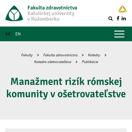
Fakulta zdravotníctva
Katolíckej univerzity
v Ružomberku
R
Hlavné menu
SK
EN
Fakulty
Fakulta zdravotníctva
Katedry
Katedra ošetrovateľstva
Publikácie
Manažment rizík rómskej
komunity v ošetrovateľstve