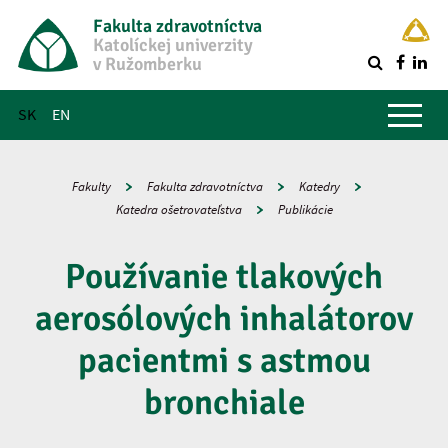
Fakulta zdravotníctva
Katolíckej univerzity
v Ružomberku
R
Hlavné menu
SK
EN
Fakulty
Fakulta zdravotníctva
Katedry
Katedra ošetrovateľstva
Publikácie
Používanie tlakových
aerosólových inhalátorov
pacientmi s astmou
bronchiale