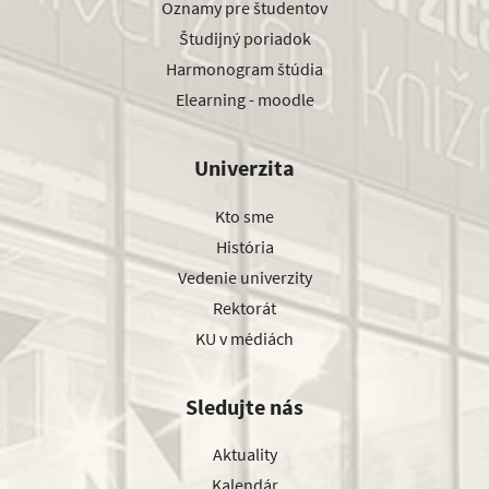
Oznamy pre študentov
Študijný poriadok
Harmonogram štúdia
Elearning - moodle
Univerzita
Kto sme
História
Vedenie univerzity
Rektorát
KU v médiách
Sledujte nás
Aktuality
Kalendár