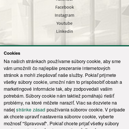
Facebook
Instagram
Youtube
Linkedin
Cookies
Sledujte nás cez náš pravidelný newsletter
Na našich stránkach používame súbory cookie, aby sme
vám umožnili čo najlepšie prezeranie internetových
stránok a mohli zlepšovať naše služby. Pokiaľ prijmete
všetky súbory cookie, umožní nám to prispôsobiť obsah a
marketingové informácie tak, aby zodpovedali vašim
Odoslať
potrebám. Súbory cookie nám taktiež pomáhajú riešiť
problémy, na ktoré môžete naraziť. Viac sa dozviete na
našej
stránke zásad
používania súborov cookie. V prípade
© 2021-2026 ku.sk. Všetky práva vyhradené.
|
Ochrana osobných údajov
|
ak chcete upraviť nastavenia súborov cookie, vyberte
Vyhlásenie o prístupnosti
|
Admin
možnosť "Spravovať". Pokiaľ chcete prijať všetky súbory
This site is protected by reCAPTCHA and the Google
Privacy Policy
and
Terms of