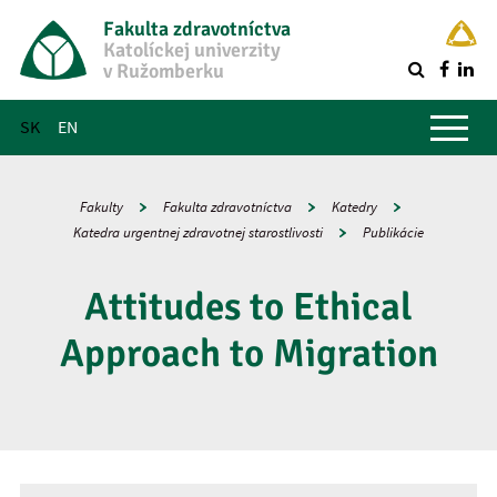
Fakulta zdravotníctva
Katolíckej univerzity
v Ružomberku
R
Hlavné menu
SK
EN
Fakulty
Fakulta zdravotníctva
Katedry
Katedra urgentnej zdravotnej starostlivosti
Publikácie
Attitudes to Ethical
Approach to Migration