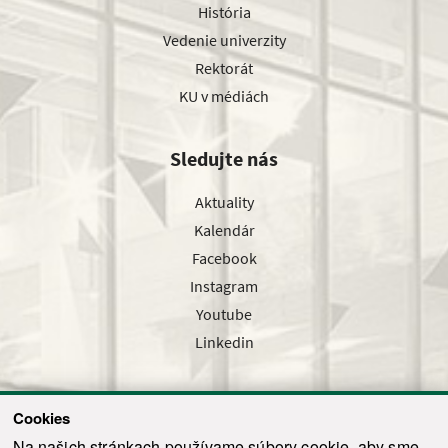
História
Vedenie univerzity
Rektorát
KU v médiách
Sledujte nás
Aktuality
Kalendár
Facebook
Instagram
Youtube
Linkedin
Cookies
Sledujte nás cez náš pravidelný newsletter
Na našich stránkach používame súbory cookie, aby sme