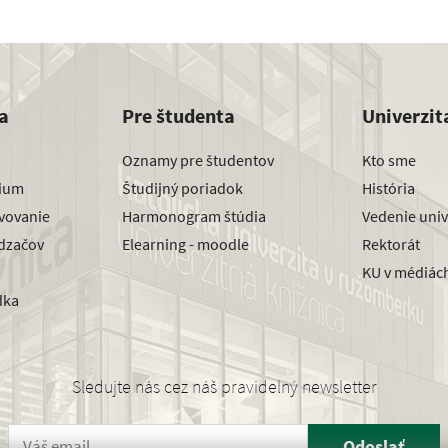
a
Pre študenta
Univerzit
Oznamy pre študentov
Kto sme
dium
Študijný poriadok
História
avovanie
Harmonogram štúdia
Vedenie univ
dzačov
Elearning - moodle
Rektorát
KU v médiác
dka
Sledujte nás cez náš pravidelný newsletter
Odoslať