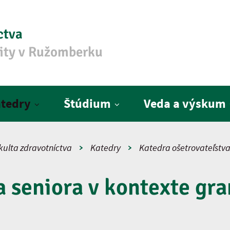
ctva
zity v Ružomberku
tedry
Štúdium
Veda a výskum
kulta zdravotníctva
Katedry
Katedra ošetrovateľstv
 seniora v kontexte gr