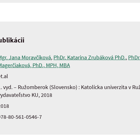
blikácii
Mgr. Jana Moravčíková
,
PhDr. Katarína Zrubáková PhD.
,
PhDr
Magerčiaková, PhD., MPH, MBA
t.al
1. vyd. – Ružomberok (Slovensko) : Katolícka univerzita v 
vydavateľstvo KU, 2018
2018
978-80-561-0546-7