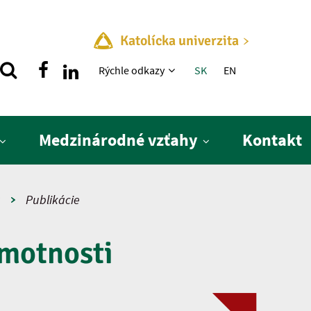
Katolícka univerzita
Rýchle menu
Rýchle odkazy
SK
EN
Medzinárodné vzťahy
Kontakt
a
Publikácie
amotnosti