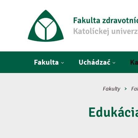
Fakulta zdravotní
Katolíckej univer
Hlavné menu
Fakulta
Uchádzač
Ka
Fakulty
Fa
Edukácia