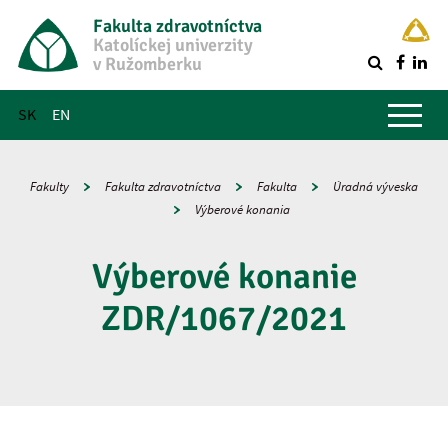
Fakulta zdravotníctva
Katolíckej univerzity
v Ružomberku
R
Hlavné menu
SK
EN
Fakulty
Fakulta zdravotníctva
Fakulta
Úradná výveska
Výberové konania
Výberové konanie
ZDR/1067/2021