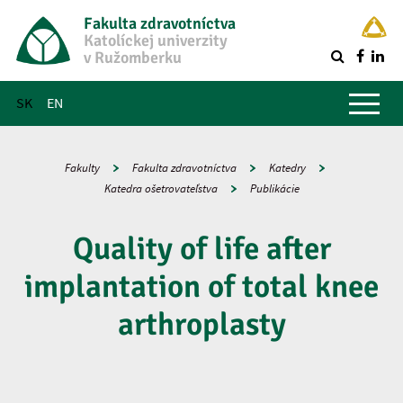
Fakulta zdravotníctva
Katolíckej univerzity
v Ružomberku
R
Hlavné menu
SK
EN
Fakulty
Fakulta zdravotníctva
Katedry
Katedra ošetrovateľstva
Publikácie
Quality of life after
implantation of total knee
arthroplasty