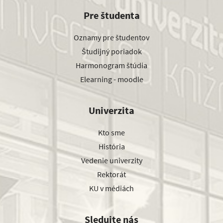
Pre študenta
Oznamy pre študentov
Študijný poriadok
Harmonogram štúdia
Elearning - moodle
Univerzita
Kto sme
História
Vedenie univerzity
Rektorát
KU v médiách
Sledujte nás