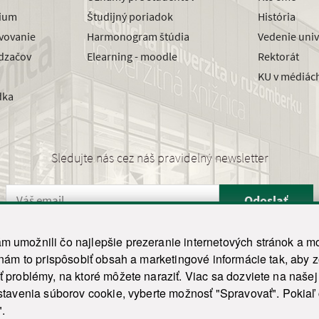
dium
Študijný poriadok
História
avovanie
Harmonogram štúdia
Vedenie univ
dzačov
Elearning - moodle
Rektorát
KU v médiác
dka
Sledujte nás cez náš pravidelný newsletter
Odoslať
 umožnili čo najlepšie prezeranie internetových stránok a mo
 nám to prispôsobiť obsah a marketingové informácie tak, aby 
26 ku.sk. Všetky práva vyhradené.
|
Ochrana osobných údajov
|
Vyhlásenie o prístupnosti
 problémy, na ktoré môžete naraziť. Viac sa dozviete na naše
his site is protected by reCAPTCHA and the Google
Privacy Policy
and
Terms of Service
appl
tavenia súborov cookie, vyberte možnosť "Spravovať". Pokiaľ c
Tvorba stránky WebCreators.sk
|
Webhosting
-
HostCreators
".