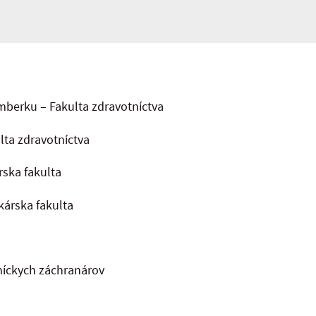
omberku – Fakulta zdravotníctva
lta zdravotníctva
rska fakulta
kárska fakulta
íckych záchranárov