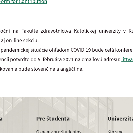
Form for Contribution
oční na Fakulte zdravotníctva Katolíckej univerzity v 
aj on-line sekciu.
j pandemickej situácie ohľadom COVID 19 bude celá konfere
encii potvrďte do 5. februára 2021 na emailovú adresu:
littv
kovania bude slovenčina a angličtina.
a
Pre študenta
Univerzit
Oznamy pre študentov
Kto sme