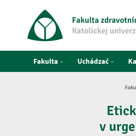
Fakulta zdravotní
Katolíckej univer
Hlavné menu
Fakulta
Uchádzač
Ka
Faku
Etick
v urge