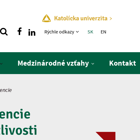
Katolícka univerzita
Rýchle menu
Rýchle odkazy
SK
EN
Medzinárodné vzťahy
Kontakt
encie
vencie
livosti