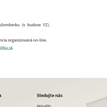
Ružomberku (v budove FZ).
ncia organizovaná on-line.
a@ku.sk
a
Sledujte nás
Aktuality