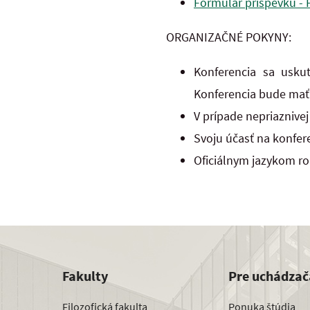
Formulár príspevku - 
ORGANIZAČNÉ POKYNY:
Konferencia sa uskut
Konferencia bude mať 
V prípade nepriaznive
Svoju účasť na konfer
Oficiálnym jazykom ro
Fakulty
Pre uchádzač
Filozofická fakulta
Ponuka štúdia