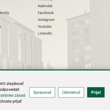
Kalendár
erzity
Facebook
Instagram
h
Youtube
Linkedin
hli zlepšovať
zodpovedali
Spravovať
Odmietnuť
Prijať
|
Admin
j
stránke zásad
y.
hcete prijať