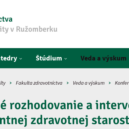
ctva
zity v Ružomberku
tedry
Štúdium
Veda a výskum
lty
Fakulta zdravotníctva
Veda a výskum
Konfer
é rozhodovanie a inter
ntnej zdravotnej starost