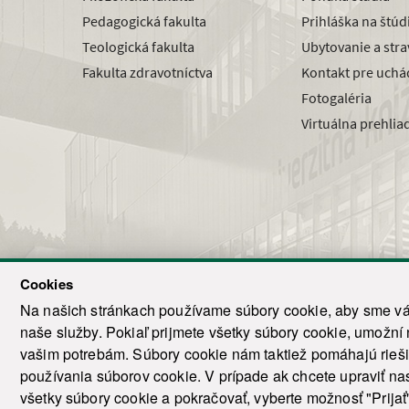
Pedagogická fakulta
Prihláška na štú
Teologická fakulta
Ubytovanie a str
Fakulta zdravotníctva
Kontakt pre uchá
Fotogaléria
Virtuálna prehlia
Cookies
Na našich stránkach používame súbory cookie, aby sme vám
naše služby. Pokiaľ prijmete všetky súbory cookie, umožní
© 2021-20
vašim potrebám. Súbory cookie nám taktiež pomáhajú riešiť
T
používania súborov cookie. V prípade ak chcete upraviť nas
všetky súbory cookie a pokračovať, vyberte možnosť "Prijať