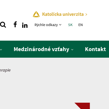
Katolícka univerzita
Rýchle menu
Rýchle odkazy
SK
EN
Medzinárodné vzťahy
Kontakt
erapie