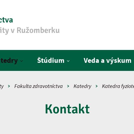
ctva
zity v Ružomberku
tedry
Štúdium
Veda a výskum
ty
Fakulta zdravotníctva
Katedry
Katedra fyziot
Kontakt