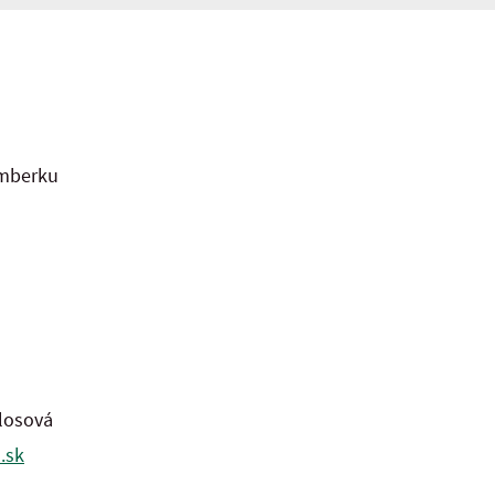
omberku
losová
.sk