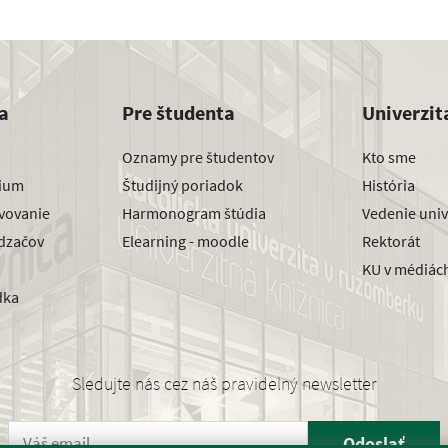
a
Pre študenta
Univerzit
Oznamy pre študentov
Kto sme
dium
Študijný poriadok
História
avovanie
Harmonogram štúdia
Vedenie univ
dzačov
Elearning - moodle
Rektorát
KU v médiác
dka
Sledujte nás cez náš pravidelný newsletter
Odoslať