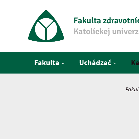
Fakulta zdravotní
Katolíckej univer
Hlavné menu
Fakulta
Uchádzač
Ka
Fakul