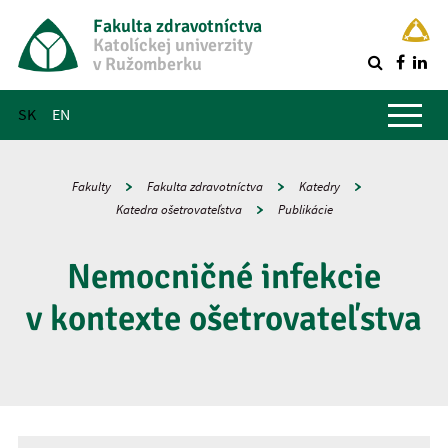
Fakulta zdravotníctva
Katolíckej univerzity
v Ružomberku
R
Hlavné menu
SK
EN
Fakulty
Fakulta zdravotníctva
Katedry
Katedra ošetrovateľstva
Publikácie
Nemocničné infekcie
v kontexte ošetrovateľstva