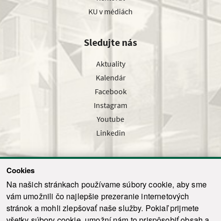
KU v médiách
Sledujte nás
Aktuality
Kalendár
Facebook
Instagram
Youtube
Linkedin
Cookies
Sledujte nás cez náš pravidelný newsletter
Na našich stránkach používame súbory cookie, aby sme
vám umožnili čo najlepšie prezeranie internetových
stránok a mohli zlepšovať naše služby. Pokiaľ prijmete
všetky súbory cookie, umožní nám to prispôsobiť obsah a