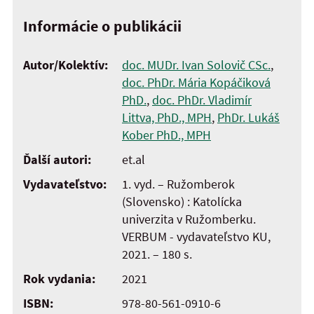
Informácie o publikácii
Autor/Kolektív:
doc. MUDr. Ivan Solovič CSc.
,
doc. PhDr. Mária Kopáčiková
PhD.
,
doc. PhDr. Vladimír
Littva, PhD., MPH
,
PhDr. Lukáš
Kober PhD., MPH
Ďalší autori:
et.al
Vydavateľstvo:
1. vyd. – Ružomberok
(Slovensko) : Katolícka
univerzita v Ružomberku.
VERBUM - vydavateľstvo KU,
2021. – 180 s.
Rok vydania:
2021
ISBN:
978-80-561-0910-6