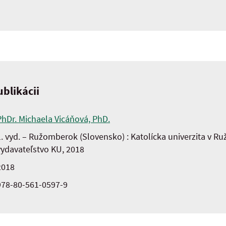
blikácii
PhDr. Michaela Vicáňová, PhD.
1. vyd. – Ružomberok (Slovensko) : Katolícka univerzita v 
vydavateľstvo KU, 2018
2018
978-80-561-0597-9