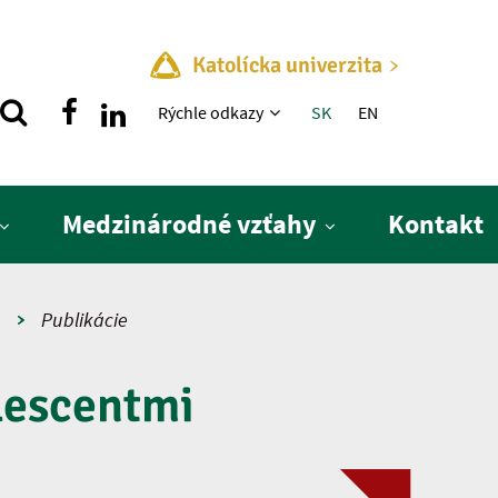
Katolícka univerzita
Rýchle menu
Rýchle odkazy
SK
EN
Medzinárodné vzťahy
Kontakt
a
Publikácie
lescentmi