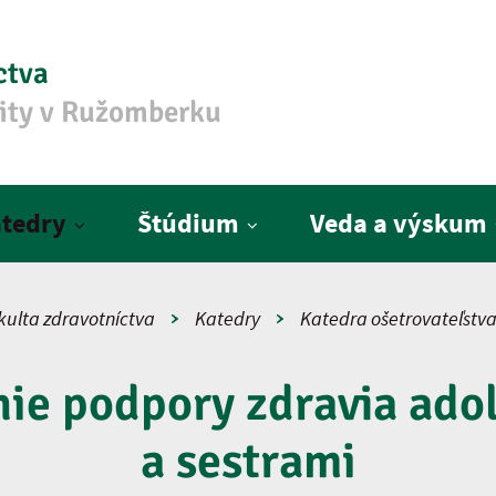
ctva
zity v Ružomberku
tedry
Štúdium
Veda a výskum
kulta zdravotníctva
Katedry
Katedra ošetrovateľstv
ie podpory zdravia ado
a sestrami