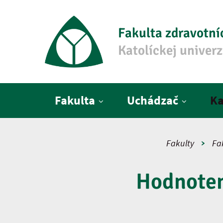
Fakulta zdravotní
Katolíckej univer
Hlavné menu
Fakulta
Uchádzač
Ka
Fakulty
Fa
Hodnoten