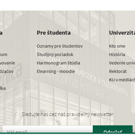
a
Pre študenta
Univerzit
Oznamy pre študentov
Kto sme
dium
Študijný poriadok
História
avovanie
Harmonogram štúdia
Vedenie univ
dzačov
Elearning - moodle
Rektorát
KU v médiác
dka
Sledujte nás cez náš pravidelný newsletter
Odoslať