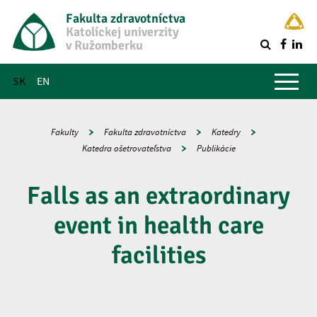
Fakulta zdravotníctva
Katolíckej univerzity
v Ružomberku
R
Hlavné menu
SK
EN
Fakulty
Fakulta zdravotníctva
Katedry
Katedra ošetrovateľstva
Publikácie
Falls as an extraordinary
event in health care
facilities