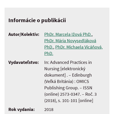
Informácie o publikácii
Autor/Kolektív:
PhDr. Marcela Ižová PhD.
,
PhDr. Mária Novysedláková
PhD.
,
PhDr. Michaela Vicáňová,
PhD.
Vydavateľstvo:
In: Advanced Practices in
Nursing [elektronický
dokument] . – Edinburgh
(Veľká Británia) : OMICS
Publishing Group. – ISSN
(online) 2573-0347. – Roč. 3
(2018), s. 101-101 [online]
Rok vydania:
2018