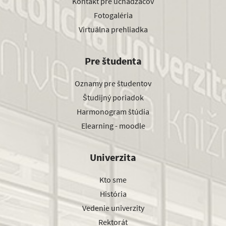
Kontakt pre uchádzačov
Fotogaléria
Virtuálna prehliadka
Pre študenta
Oznamy pre študentov
Študijný poriadok
Harmonogram štúdia
Elearning - moodle
Univerzita
Kto sme
História
Vedenie univerzity
Rektorát