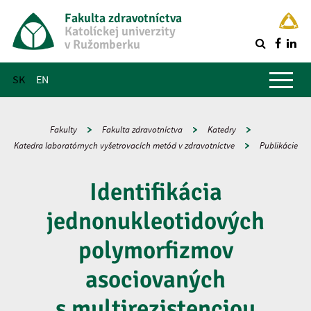
Fakulta zdravotníctva
Katolíckej univerzity
v Ružomberku
R
Hlavné menu
SK
EN
Fakulty
Fakulta zdravotníctva
Katedry
Katedra laboratórnych vyšetrovacích metód v zdravotníctve
Publikácie
Identifikácia
jednonukleotidových
polymorfizmov
asociovaných
s multirezistenciou