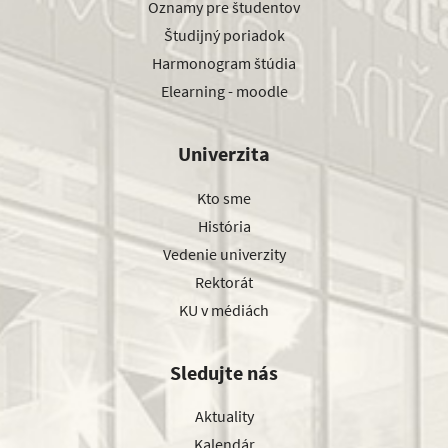
Oznamy pre študentov
Študijný poriadok
Harmonogram štúdia
Elearning - moodle
Univerzita
Kto sme
História
Vedenie univerzity
Rektorát
KU v médiách
Sledujte nás
Aktuality
Kalendár