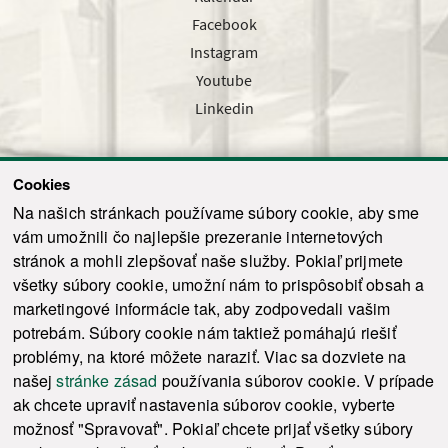
Facebook
Instagram
Youtube
Linkedin
Cookies
Sledujte nás cez náš pravidelný newsletter
Na našich stránkach používame súbory cookie, aby sme
vám umožnili čo najlepšie prezeranie internetových
stránok a mohli zlepšovať naše služby. Pokiaľ prijmete
všetky súbory cookie, umožní nám to prispôsobiť obsah a
marketingové informácie tak, aby zodpovedali vašim
Odoslať
potrebám. Súbory cookie nám taktiež pomáhajú riešiť
problémy, na ktoré môžete naraziť. Viac sa dozviete na
našej
stránke zásad
používania súborov cookie. V prípade
© 2021-2026 ku.sk. Všetky práva vyhradené.
|
Ochrana osobných údajov
|
ak chcete upraviť nastavenia súborov cookie, vyberte
Vyhlásenie o prístupnosti
|
Admin
možnosť "Spravovať". Pokiaľ chcete prijať všetky súbory
This site is protected by reCAPTCHA and the Google
Privacy Policy
and
Terms of