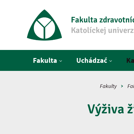
Fakulta zdravotní
Katolíckej univer
Hlavné menu
Fakulta
Uchádzač
Ka
Fakulty
Fa
Výživa ž