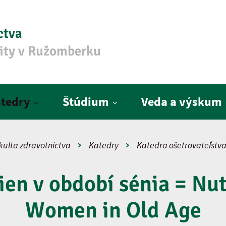
ctva
zity v Ružomberku
tedry
Štúdium
Veda a výskum
kulta zdravotníctva
Katedry
Katedra ošetrovateľstv
ien v období sénia = Nut
Women in Old Age