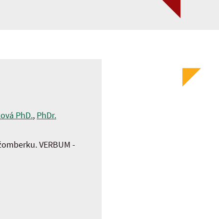
ková PhD.
,
PhDr.
Ružomberku. VERBUM -