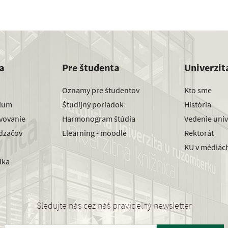
a
Pre študenta
Univerzit
Oznamy pre študentov
Kto sme
dium
Študijný poriadok
História
avovanie
Harmonogram štúdia
Vedenie univ
dzačov
Elearning - moodle
Rektorát
KU v médiác
dka
Sledujte nás cez náš pravidelný newsletter