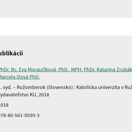
blikácii
PhDr. Bc. Eva Moraučíková, PhD., MPH
,
PhDr. Katarína Zrubá
Marcela Ižová PhD.
1. vyd. – Ružomberok (Slovensko) : Katolícka univerzita v 
vydavateľstvo KU, 2018
2018
978-80-561-0599-3