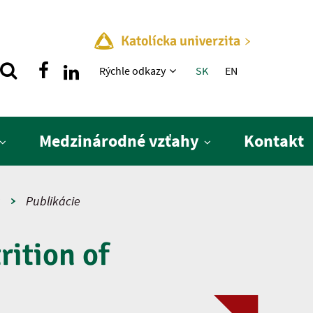
Katolícka univerzita
Rýchle menu
Rýchle odkazy
SK
EN
Medzinárodné vzťahy
Kontakt
a
Publikácie
rition of