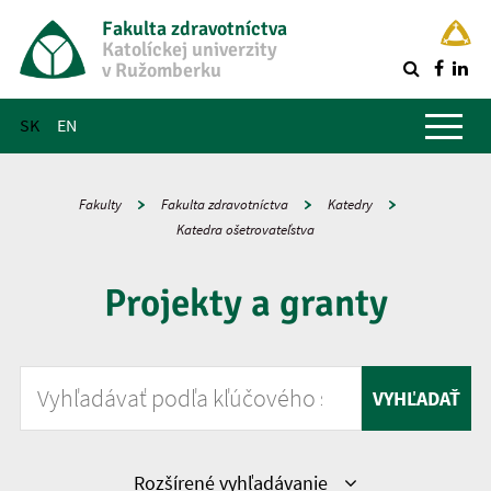
Fakulta zdravotníctva
Katolíckej univerzity
v Ružomberku
R
Hlavné menu
SK
EN
Fakulty
Fakulta zdravotníctva
Katedry
Katedra ošetrovateľstva
Projekty a granty
Vyhľadávať podľa kľúčového slova
VYHĽADAŤ
Zobraziť
Rozšírené vyhľadávanie