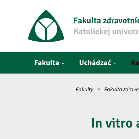
Fakulta zdravotní
Katolíckej univer
Hlavné menu
Fakulta
Uchádzač
Ka
Fakulty
Fakulta zdravo
In vitro