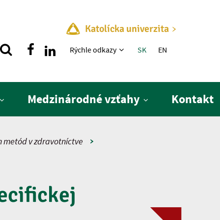
Katolícka univerzita
Rýchle menu
Rýchle odkazy
SK
EN
Medzinárodné vzťahy
Kontakt
h metód v zdravotníctve
ecifickej