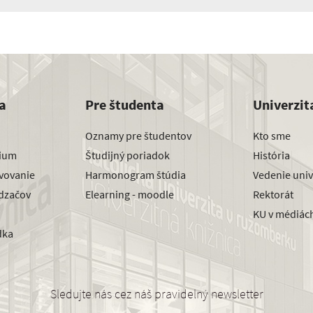
a
Pre študenta
Univerzit
Oznamy pre študentov
Kto sme
dium
Študijný poriadok
História
avovanie
Harmonogram štúdia
Vedenie univ
dzačov
Elearning - moodle
Rektorát
KU v médiác
dka
Sledujte nás cez náš pravidelný newsletter