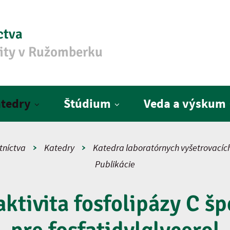
ctva
zity v Ružomberku
tedry
Štúdium
Veda a výskum
tníctva
Katedry
Katedra laboratórnych vyšetrovacíc
Publikácie
 aktivita fosfolipázy C šp