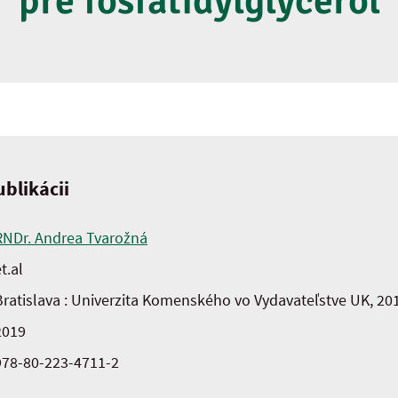
pre fosfatidylglycerol
blikácii
RNDr. Andrea Tvarožná
t.al
Bratislava : Univerzita Komenského vo Vydavateľstve UK, 20
2019
978-80-223-4711-2