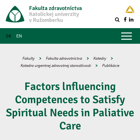
Fakulta zdravotníctva
Katolíckej univerzity
v Ružomberku
R
Hlavné menu
SK
EN
Fakulty
Fakulta zdravotníctva
Katedry
Katedra urgentnej zdravotnej starostlivosti
Publikácie
Factors lnfluencing
Competences to Satisfy
Spiritual Needs in Paliative
Care