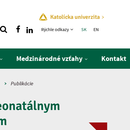
Katolícka univerzita
Rýchle menu
Rýchle odkazy
SK
EN
Medzinárodné vzťahy
Kontakt
a
Publikácie
neonatálnym
om