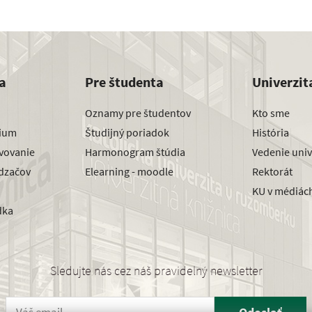
a
Pre študenta
Univerzit
Oznamy pre študentov
Kto sme
dium
Študijný poriadok
História
avovanie
Harmonogram štúdia
Vedenie univ
dzačov
Elearning - moodle
Rektorát
KU v médiác
dka
Sledujte nás cez náš pravidelný newsletter