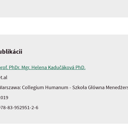
blikácii
prof. PhDr. Mgr. Helena Kadučáková PhD.
t.al
Warszawa: Collegium Humanum - Szkoła Główna Menedżersk
2019
978-83-952951-2-6