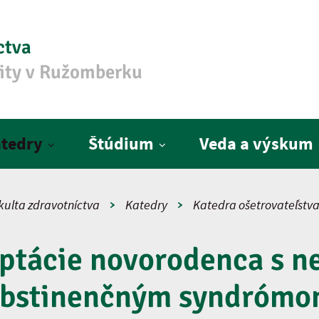
ctva
zity v Ružomberku
tedry
Štúdium
Veda a výskum
kulta zdravotníctva
Katedry
Katedra ošetrovateľstv
ptácie novorodenca s 
bstinenčným syndróm