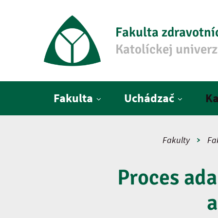
Fakulta zdravotní
Katolíckej univer
Hlavné menu
Fakulta
Uchádzač
Ka
Fakulty
Fa
Proces ada
a