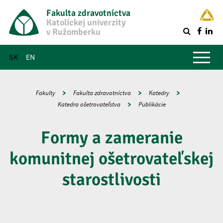
Fakulta zdravotníctva
Katolíckej univerzity
v Ružomberku
R
Hlavné menu
SK
EN
Fakulty
Fakulta zdravotníctva
Katedry
Katedra ošetrovateľstva
Publikácie
Formy a zameranie
komunitnej ošetrovateľskej
starostlivosti