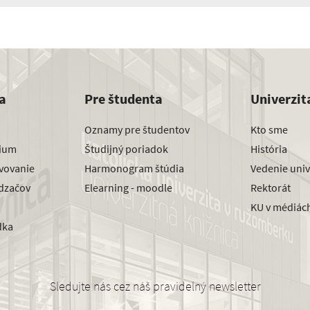
a
Pre študenta
Univerzit
Oznamy pre študentov
Kto sme
dium
Študijný poriadok
História
avovanie
Harmonogram štúdia
Vedenie univ
dzačov
Elearning - moodle
Rektorát
KU v médiác
dka
Sledujte nás cez náš pravidelný newsletter