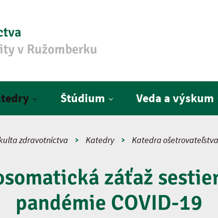
ctva
zity v Ružomberku
tedry
Štúdium
Veda a výskum
kulta zdravotníctva
Katedry
Katedra ošetrovateľstv
somatická záťaž sestie
pandémie COVID-19