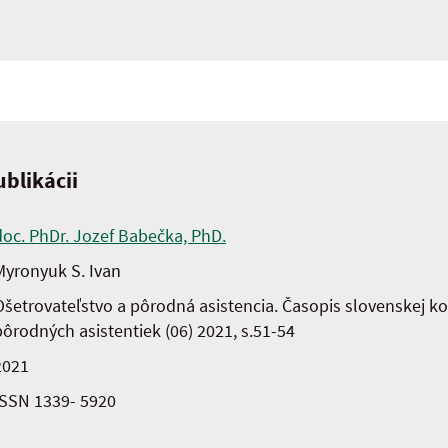
blikácii
doc. PhDr. Jozef Babečka, PhD.
Myronyuk S. Ivan
Ošetrovateľstvo a pôrodná asistencia. Časopis slovenskej ko
pôrodných asistentiek (06) 2021, s.51-54
2021
ISSN 1339- 5920