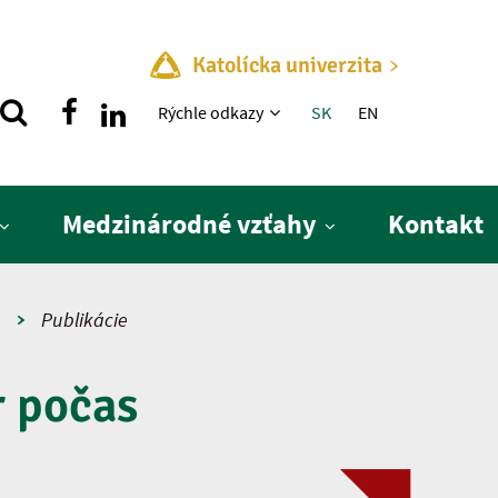
Katolícka univerzita
Rýchle menu
Rýchle odkazy
SK
EN
Medzinárodné vzťahy
Kontakt
a
Publikácie
r počas