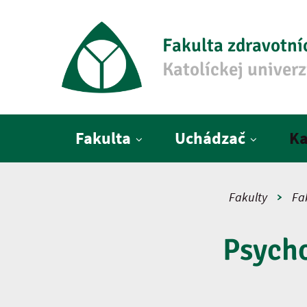
Fakulta zdravotní
Katolíckej univer
Hlavné menu
Fakulta
Uchádzač
Ka
Fakulty
Fa
Psycho