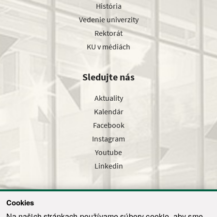
História
Vedenie univerzity
Rektorát
KU v médiách
Sledujte nás
Aktuality
Kalendár
Facebook
Instagram
Youtube
Linkedin
Cookies
Sledujte nás cez náš pravidelný newsletter
Na našich stránkach používame súbory cookie, aby sme