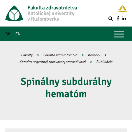
Fakulta zdravotníctva
Katolíckej univerzity
v Ružomberku
R
Hlavné menu
SK
EN
Fakulty
Fakulta zdravotníctva
Katedry
Katedra urgentnej zdravotnej starostlivosti
Publikácie
Spinálny subdurálny
hematóm