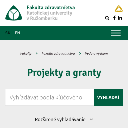
Fakulta zdravotníctva
Katolíckej univerzity
v Ružomberku
R
Hlavné menu
SK
EN
Fakulty
Fakulta zdravotníctva
Veda a výskum
Projekty a granty
Vyhľadávať podľa kľúčového slova
VYHĽADAŤ
Zobraziť
Rozšírené vyhľadávanie