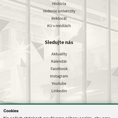
História
Vedenie univerzity
Rektorát
KU v médiách
Sledujte nás
Aktuality
Kalendár
Facebook
Instagram
Youtube
Linkedin
Cookies
Sledujte nás cez náš pravidelný newsletter