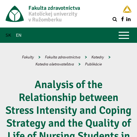
Fakulta zdravotníctva
Katolíckej univerzity
v Ružomberku
R
Hlavné menu
SK
EN
Fakulty
Fakulta zdravotníctva
Katedry
Katedra ošetrovateľstva
Publikácie
Analysis of the
Relationship between
Stress Intensity and Coping
Strategy and the Quality of
Life of Nursing Students in