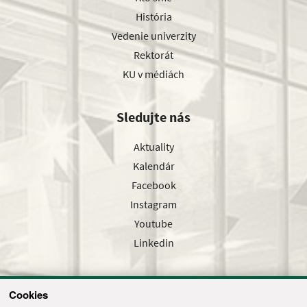
História
Vedenie univerzity
Rektorát
KU v médiách
Sledujte nás
Aktuality
Kalendár
Facebook
Instagram
Youtube
Linkedin
Cookies
Sledujte nás cez náš pravidelný newsletter